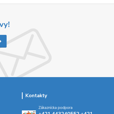
vy!
Kontakty
Zákaznícka podpora
+421 443240552 +421