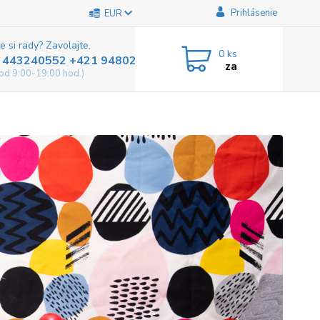
Prihlásenie
EUR
e si rady? Zavolajte.
0
ks
 443240552 +421 948025800
za
od 9:00-19:00 hod.)