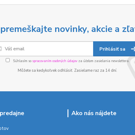
premeškajte novinky, akcie a zľa
Prihlásiť sa
Súhlasím so
spracovaním osobných údajov
za účelom zasielania newslettera.
Môžete sa kedykoľvek odhlásiť. Zasielame raz za 14 dní.
predajne
Ako nás nájdete
ptov