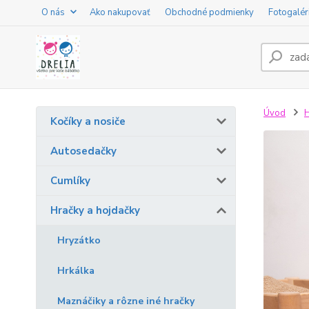
O nás
Ako nakupovať
Obchodné podmienky
Fotogalér
Úvod
H
Kočíky a nosiče
Autosedačky
Cumlíky
Hračky a hojdačky
Hryzátko
Hrkálka
Maznáčiky a rôzne iné hračky