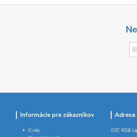
Ne
Informácie pre zákazníkov
Adresa 
O nás
OZC RGB Li