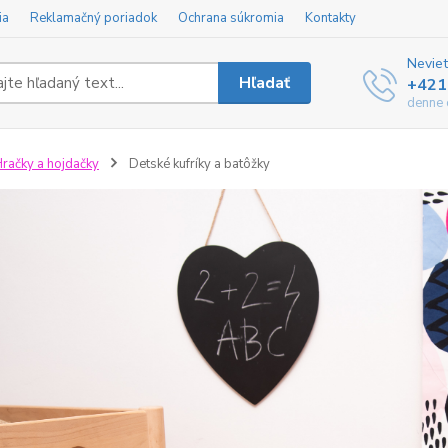
ia
Reklamačný poriadok
Ochrana súkromia
Kontakty
Neviet
Hľadať
+421
denne 
račky a hojdačky
Detské kufríky a batôžky