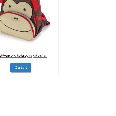
ôžtek do škôlky Opička 3+
Detail