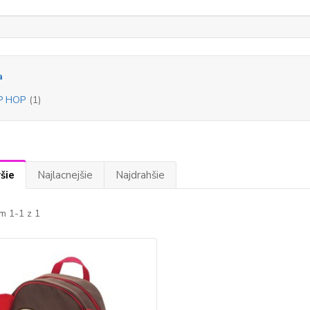
a
P HOP
(1)
šie
Najlacnejšie
Najdrahšie
m 1-1 z 1