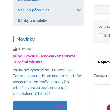
Veci do pôrodnice
Sánky a doplnky
Značk
SKI
Novinky
04.01.2021
Kúpou kočíka Easywalker získate
10ročnú záruku!
Najnov
Jedinečný výhodný set Harvey2 All-
Zobrazuje
Terrain – ponuka, ktorú neodmietneteSet
obsahuje okrem kočíka Harvey2 aj
príslušenstvo za bezkonkurenčnú
cenu!Baleni...
čítať celé
Zobraziť všetky novinky