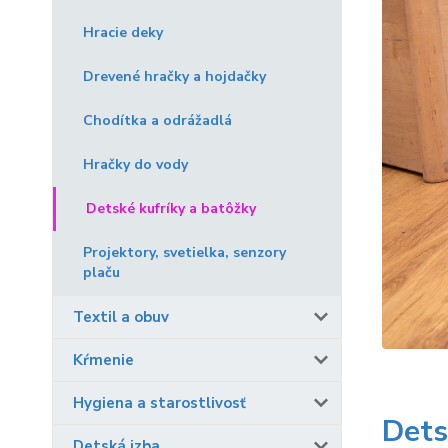
Hracie deky
Drevené hračky a hojdačky
Chodítka a odrážadlá
Hračky do vody
Detské kufríky a batôžky
Projektory, svetielka, senzory
plaču
Textil a obuv
Kŕmenie
Hygiena a starostlivosť
Dets
Detská izba