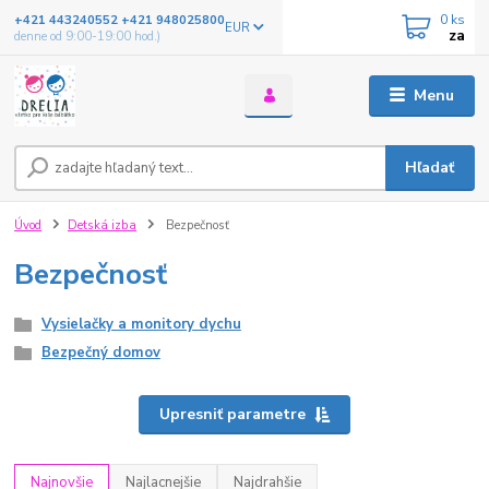
0
ks
+421 443240552 +421 948025800
EUR
za
denne od 9:00-19:00 hod.)
Menu
Hľadať
Úvod
Detská izba
Bezpečnosť
Bezpečnosť
Vysielačky a monitory dychu
Bezpečný domov
Upresniť parametre
Najnovšie
Najlacnejšie
Najdrahšie