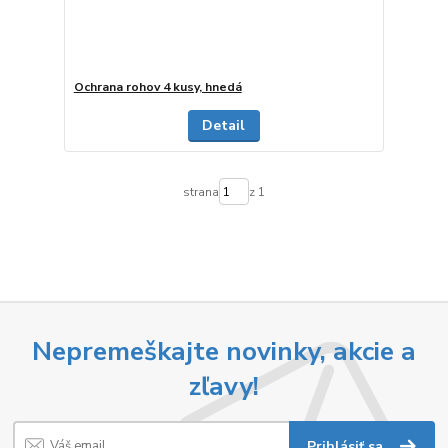
Ochrana rohov 4 kusy, hnedá
Detail
strana
z 1
Nepremeškajte novinky, akcie a
zľavy!
Prihlásiť sa