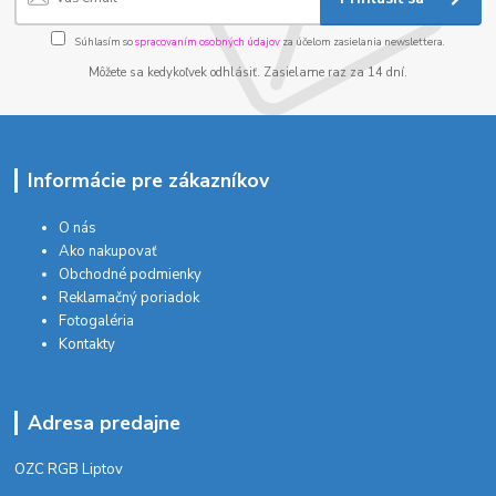
Súhlasím so
spracovaním osobných údajov
za účelom zasielania newslettera.
Môžete sa kedykoľvek odhlásiť. Zasielame raz za 14 dní.
Informácie pre zákazníkov
O nás
Ako nakupovať
Obchodné podmienky
Reklamačný poriadok
Fotogaléria
Kontakty
Adresa predajne
OZC RGB Liptov