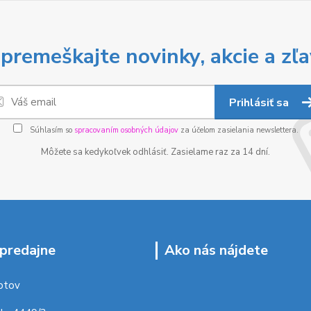
premeškajte novinky, akcie a zľa
Prihlásiť sa
Súhlasím so
spracovaním osobných údajov
za účelom zasielania newslettera.
Môžete sa kedykoľvek odhlásiť. Zasielame raz za 14 dní.
predajne
Ako nás nájdete
ptov