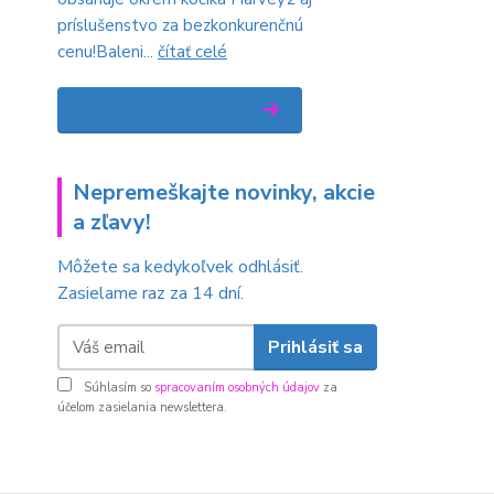
príslušenstvo za bezkonkurenčnú
cenu!Baleni...
čítať celé
Zobraziť všetky novinky
Nepremeškajte novinky, akcie
a zľavy!
Môžete sa kedykoľvek odhlásiť.
Zasielame raz za 14 dní.
Prihlásiť sa
Súhlasím so
spracovaním osobných údajov
za
účelom zasielania newslettera.