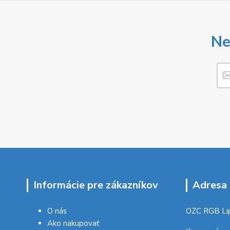
Ne
Informácie pre zákazníkov
Adresa 
O nás
OZC RGB Li
Ako nakupovať