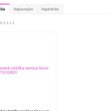
šie
Najlacnejšie
Najdrahšie
m 1-1 z 1