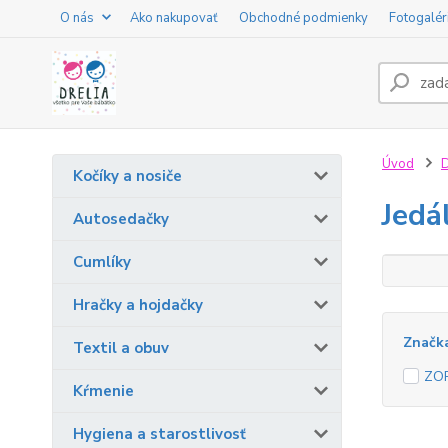
O nás
Ako nakupovať
Obchodné podmienky
Fotogalér
Úvod
D
Kočíky a nosiče
Jedá
Autosedačky
Cumlíky
Hračky a hojdačky
Značk
Textil a obuv
ZO
Kŕmenie
Hygiena a starostlivosť