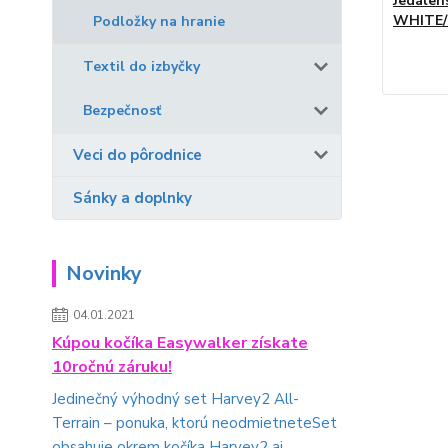
Jedálen
WHITE/
Podložky na hranie
Textil do izbyčky
Bezpečnosť
Veci do pôrodnice
Sánky a doplnky
Novinky
04.01.2021
Kúpou kočíka Easywalker získate
10ročnú záruku!
Jedinečný výhodný set Harvey2 All-
Terrain – ponuka, ktorú neodmietneteSet
obsahuje okrem kočíka Harvey2 aj