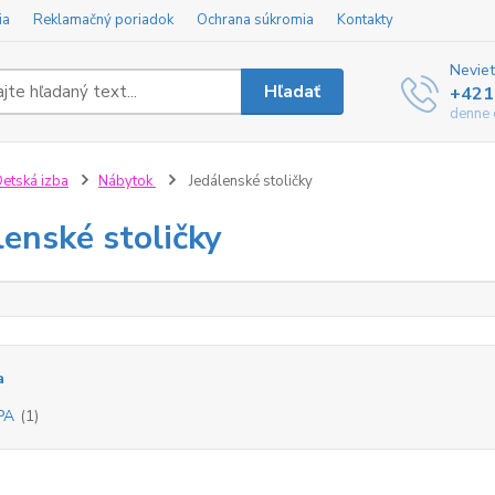
ia
Reklamačný poriadok
Ochrana súkromia
Kontakty
Neviet
Hľadať
+421
denne 
etská izba
Nábytok
Jedálenské stoličky
lenské stoličky
a
PA
(1)