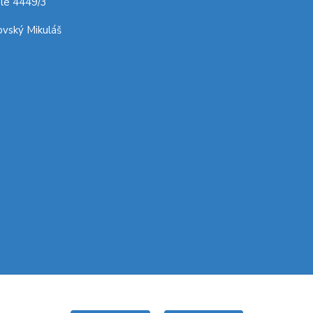
le 4449/3
vský Mikuláš