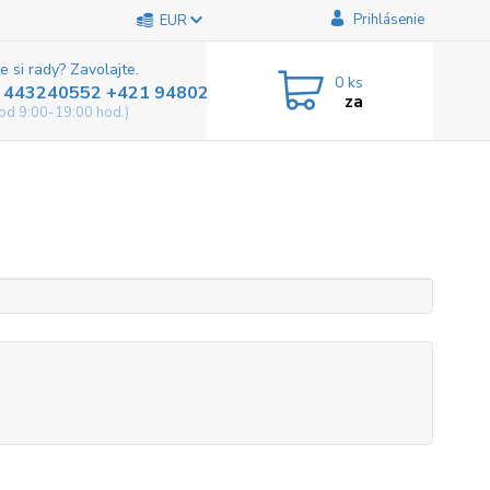
Prihlásenie
EUR
e si rady? Zavolajte.
0
ks
 443240552 +421 948025800
za
od 9:00-19:00 hod.)