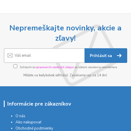
Nepremeškajte novinky, akcie a
zľavy!
Prihlásiť sa
Súhlasím so
spracovaním osobných údajov
za účelom zasielania newslettera.
Môžete sa kedykoľvek odhlásiť. Zasielame raz za 14 dní.
Informácie pre zákazníkov
O nás
Ako nakupovať
Obchodné podmienky