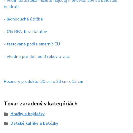
- vnútri batôžteka môžete nájsť aj menovku, aby sa batôžtek
nestratil
- jednoduchá údržba
- 0% BPA, bez ftalátov
- testované podľa smerníc EU
- vhodné pre deti od 3 rokov a viac
Rozmery produktu: 30 cm x 28 cm x 13 cm
Tovar zaradený v kategóriách
Hračky a hojdačky
Detské kufríky a batôžky