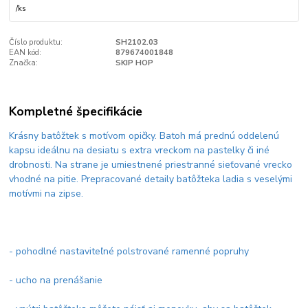
/
ks
Číslo produktu:
SH2102.03
EAN kód:
879674001848
Značka:
SKIP HOP
Kompletné špecifikácie
Krásny batôžtek s motívom opičky. Batoh má prednú oddelenú
kapsu ideálnu na desiatu s extra vreckom na pastelky či iné
drobnosti. Na strane je umiestnené priestranné sieťované vrecko
vhodné na pitie. Prepracované detaily batôžteka ladia s veselými
motívmi na zipse.
- pohodlné nastaviteľné polstrované ramenné popruhy
- ucho na prenášanie