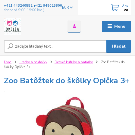
0
ks
+421 443240552 +421 948025800
EUR
za
denne od 9:00-19:00 hod.)
Menu
Hľadať
Úvod
Hračky a hojdačky
Detské kufríky a batôžky
Zoo Batôžtek do
škôlky Opička 3+
Zoo Batôžtek do škôlky Opička 3+