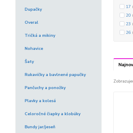
17
Dupačky
20
Overal
23
26
Tričká a mikiny
Nohavice
Šaty
Najnov
Rukavičky a bavlnené papučky
Zobrazuje
Pančuchy a ponožky
Plavky a kolesá
Celoročné čiapky a klobúky
Bundy jar/jeseň