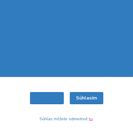
Súhlasím
Nastavenia
Súhlas môžete odmietnuť
tu
.