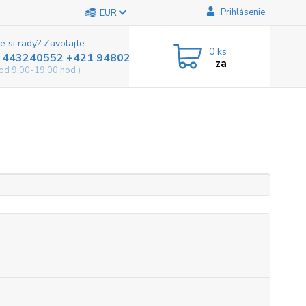
Prihlásenie
EUR
e si rady? Zavolajte.
0
ks
 443240552 +421 948025800
za
od 9:00-19:00 hod.)