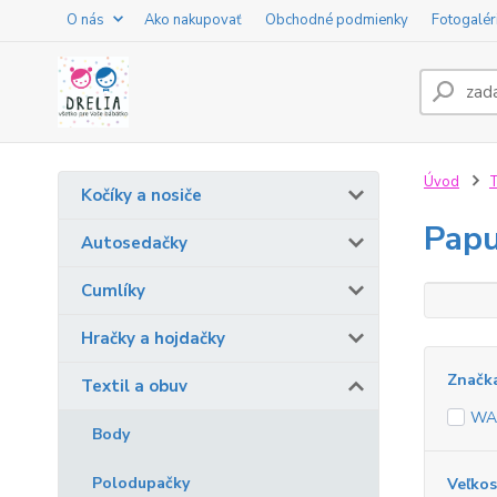
O nás
Ako nakupovať
Obchodné podmienky
Fotogalér
Úvod
T
Kočíky a nosiče
Pap
Autosedačky
Cumlíky
Hračky a hojdačky
Značk
Textil a obuv
WA
Body
Polodupačky
Veľkos