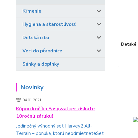
Kŕmenie
Hygiena a starostlivosť
Detská izba
Detské 
Veci do pôrodnice
Sánky a doplnky
Novinky
04.01.2021
Kúpou kočíka Easywalker získate
10ročnú záruku!
Jedinečný výhodný set Harvey2 All-
Terrain – ponuka, ktorú neodmietneteSet