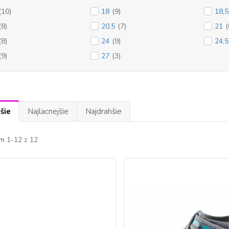
(10)
18
(9)
18,5
(8)
20,5
(7)
21
(
(8)
24
(9)
24,5
(9)
27
(3)
šie
Najlacnejšie
Najdrahšie
m 1-12 z 12