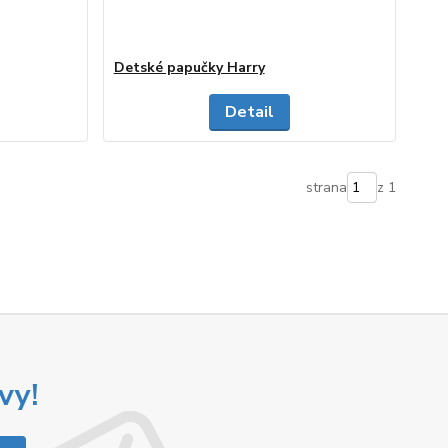
Detské papučky Harry
Detail
strana
z 1
vy!