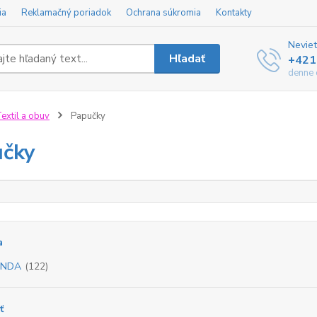
ia
Reklamačný poriadok
Ochrana súkromia
Kontakty
Neviet
Hľadať
+421
denne 
extil a obuv
Papučky
učky
a
NDA
(122)
ť