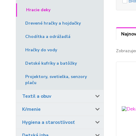
BR
Hracie deky
Drevené hračky a hojdačky
Najnov
Chodítka a odrážadlá
Hračky do vody
Zobrazuje
Detské kufríky a batôžky
Projektory, svetielka, senzory
plaču
Textil a obuv
Kŕmenie
Hygiena a starostlivosť
Detská izba