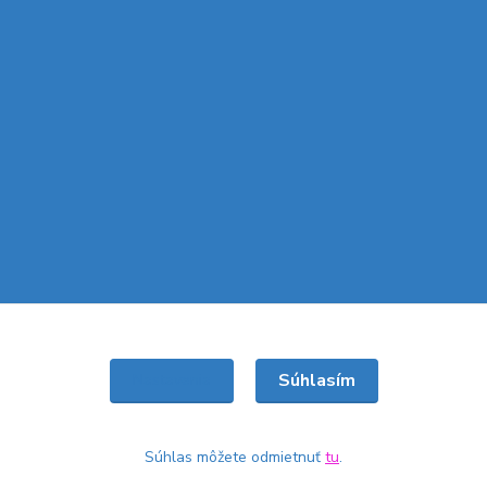
Súhlasím
Nastavenia
Súhlas môžete odmietnuť
tu
.