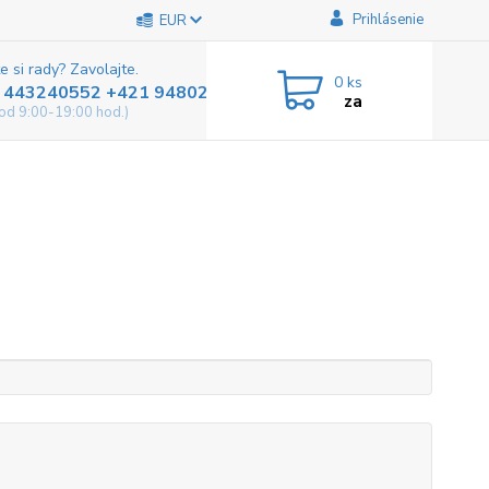
Prihlásenie
EUR
e si rady? Zavolajte.
0
ks
 443240552 +421 948025800
za
od 9:00-19:00 hod.)