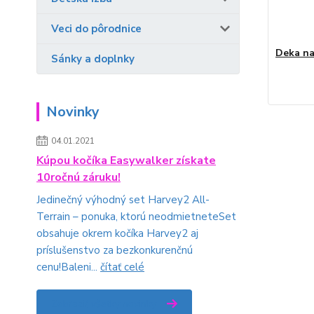
Veci do pôrodnice
Deka na
Sánky a doplnky
Novinky
04.01.2021
Kúpou kočíka Easywalker získate
10ročnú záruku!
Jedinečný výhodný set Harvey2 All-
Terrain – ponuka, ktorú neodmietneteSet
obsahuje okrem kočíka Harvey2 aj
príslušenstvo za bezkonkurenčnú
cenu!Baleni...
čítať celé
Zobraziť všetky novinky