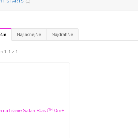
IHT STARTS
(1)
šie
Najlacnejšie
Najdrahšie
m 1-1 z 1