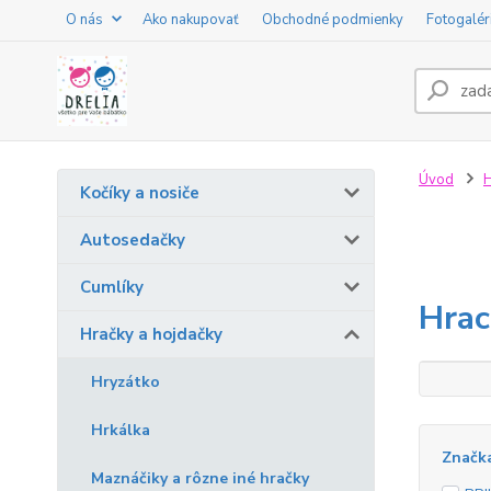
O nás
Ako nakupovať
Obchodné podmienky
Fotogalér
Úvod
H
Kočíky a nosiče
Autosedačky
Cumlíky
Hrac
Hračky a hojdačky
Hryzátko
Hrkálka
Značk
Maznáčiky a rôzne iné hračky