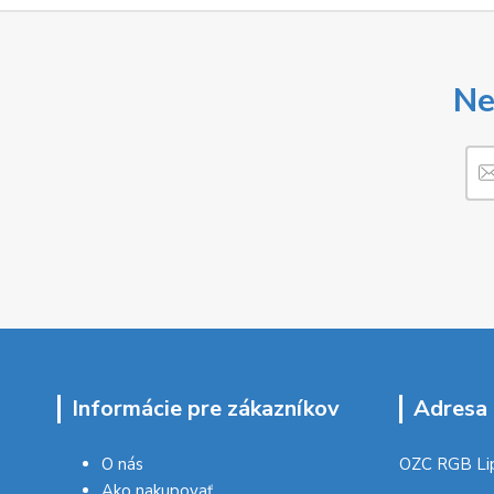
Ne
Informácie pre zákazníkov
Adresa 
O nás
OZC RGB Li
Ako nakupovať