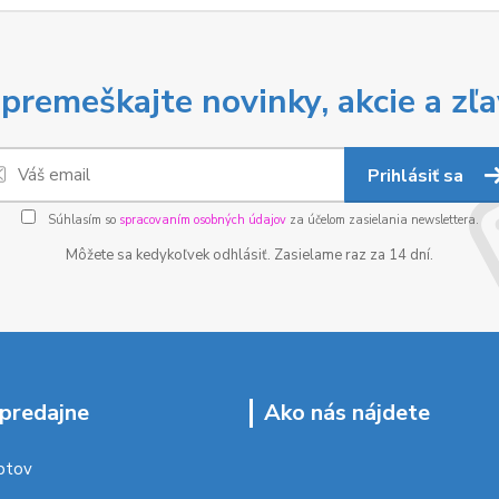
premeškajte novinky, akcie a zľa
Prihlásiť sa
Súhlasím so
spracovaním osobných údajov
za účelom zasielania newslettera.
Môžete sa kedykoľvek odhlásiť. Zasielame raz za 14 dní.
predajne
Ako nás nájdete
ptov