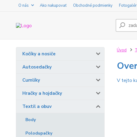
O nás
Ako nakupovať
Obchodné podmienky
Fotogalér
Úvod
T
Kočíky a nosiče
Over
Autosedačky
Cumlíky
V tejto k
Hračky a hojdačky
Textil a obuv
Body
Polodupačky