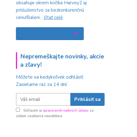
obsahuje okrem kočíka Harvey2 aj
príslušenstvo za bezkonkurenčnú
cenu!Baleni...
čítať celé
Zobraziť všetky novinky
Nepremeškajte novinky, akcie
a zľavy!
Môžete sa kedykoľvek odhlásiť.
Zasielame raz za 14 dní.
Prihlásiť sa
Súhlasím so
spracovaním osobných údajov
za
účelom zasielania newslettera.