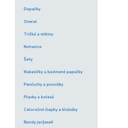
Dupačky
Overal
Tričká a mikiny
Nohavice
Šaty
Rukavičky a bavlnené papučky
Pančuchy a ponožky
Plavky a kolesá
Celoročné čiapky a klobúky
Bundy jar/jeseň