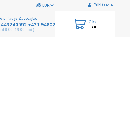
Prihlásenie
EUR
e si rady? Zavolajte.
0
ks
 443240552 +421 948025800
za
od 9:00-19:00 hod.)