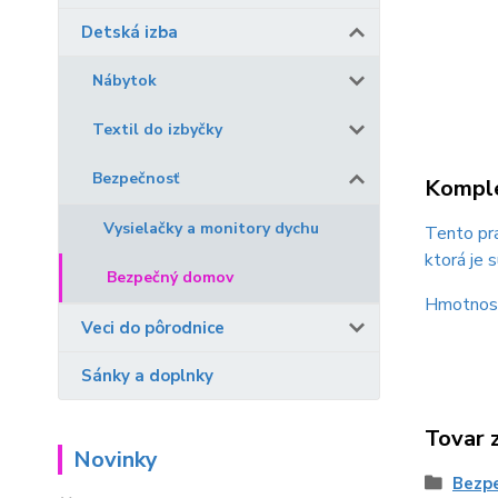
Detská izba
Nábytok
Textil do izbyčky
Bezpečnosť
Komple
Vysielačky a monitory dychu
Tento pra
ktorá je 
Bezpečný domov
Hmotnosť
Veci do pôrodnice
Sánky a doplnky
Tovar 
Novinky
Bezp