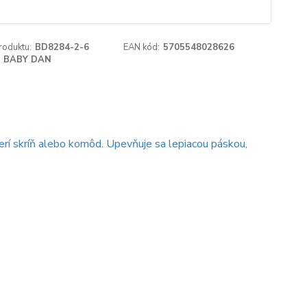
roduktu:
BD8284-2-6
EAN kód:
5705548028626
BABY DAN
erí skríň alebo komôd. Upevňuje sa lepiacou páskou,