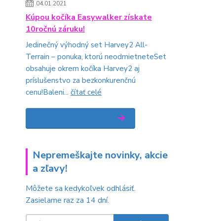
04.01.2021
Kúpou kočíka Easywalker získate
10ročnú záruku!
Jedinečný výhodný set Harvey2 All-
Terrain – ponuka, ktorú neodmietneteSet
obsahuje okrem kočíka Harvey2 aj
príslušenstvo za bezkonkurenčnú
cenu!Baleni...
čítať celé
Zobraziť všetky novinky
Nepremeškajte novinky, akcie
a zľavy!
Môžete sa kedykoľvek odhlásiť.
Zasielame raz za 14 dní.