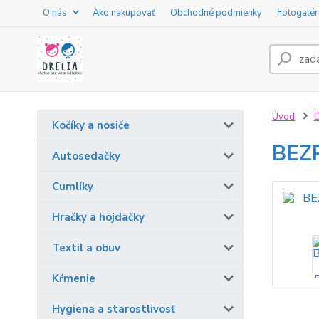
O nás
Ako nakupovať
Obchodné podmienky
Fotogalér
Úvod
D
Kočíky a nosiče
BEZ
Autosedačky
Cumlíky
Hračky a hojdačky
Textil a obuv
Kŕmenie
Hygiena a starostlivosť