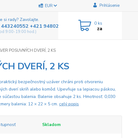
Prihlásenie
EUR
e si rady? Zavolajte.
0
ks
 443240552 +421 948025800
za
od 9:00-19:00 hod.)
ER POSUVNÝCH DVERÍ, 2 KS
H DVERÍ, 2 KS
praktický bezpečnostný uzáver chráni proti otvoreniu
ých dverí skríň alebo komôd. Upevňuje sa lepiacou páskou,
je súčasťou balenia. Balenie obsahuje 2 ks. Hmotnosť: 0,030
zmery balenia: 12 × 22 × 5 cm.
celý popis
tupnosť
Skladom