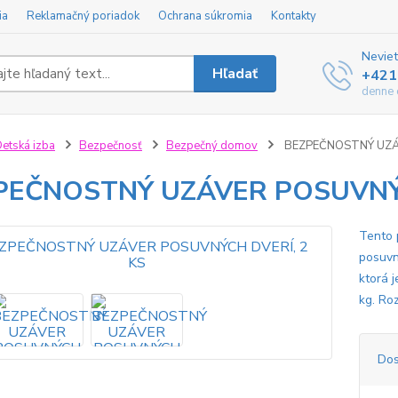
ia
Reklamačný poriadok
Ochrana súkromia
Kontakty
Neviet
Hľadať
+421
denne 
etská izba
Bezpečnosť
Bezpečný domov
BEZPEČNOSTNÝ UZÁV
PEČNOSTNÝ UZÁVER POSUVNÝC
Tento 
posuvn
ktorá 
kg. Ro
Dos