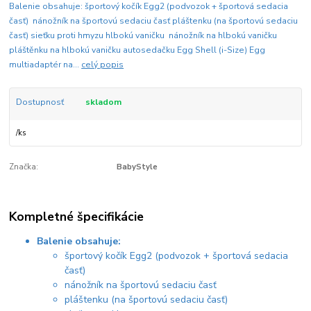
Balenie obsahuje: športový kočík Egg2 (podvozok + športová sedacia
časť) nánožník na športovú sedaciu časť pláštenku (na športovú sedaciu
časť) sieťku proti hmyzu hlbokú vaničku nánožník na hlbokú vaničku
pláštěnku na hlbokú vaničku autosedačku Egg Shell (i-Size) Egg
multiadaptér na...
celý popis
Dostupnosť
skladom
/
ks
Značka:
BabyStyle
Kompletné špecifikácie
Balenie obsahuje:
športový kočík Egg2 (podvozok + športová sedacia
časť)
nánožník na športovú sedaciu časť
pláštenku (na športovú sedaciu časť)