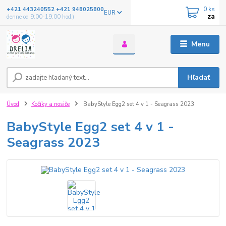
0
ks
+421 443240552 +421 948025800
EUR
za
denne od 9:00-19:00 hod.)
Menu
Hľadať
Úvod
Kočíky a nosiče
BabyStyle Egg2 set 4 v 1 - Seagrass 2023
BabyStyle Egg2 set 4 v 1 -
Seagrass 2023