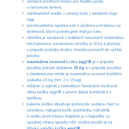
aretácia predných kolies pre hladkú jazdu
v nerovnom teréne;
odnímateľné madlo z umelej kože s detailom loga
egg;
polohovateľná opierka noh s úložnou schránkou na
drobnosti, ktoré potrebujete mať po ruke;
strieška je vyrobená z mäkkých luxusných materiálov,
mechanizmus nastavenia striešky je tichý a plynulý;
v prípade potreby možno striešku posunúť do vyššej
polohy;
maximálna nosnosť
kočíka
egg²®
je v prípade
použitia jedným dieťaťom
25 kg
a v prípade použitia
v tandemovom móde je maximálna nosnosť každého
sedadla 15 kg (tzn. 2 x 15 kg);
môžete si vybrať z niekoľkých farebných možností
rámu kočíka egg²® v pevne danej kombinácii s
textíliou;
balenie kočíka obsahuje podvozok, sedaciu časť so
strieškou, nákupný košík, pláštenku, nánožník
a sieťku proti hmyzu (nájdete ju v kapsičke zo
spodnej strany opierky nôh, možno použiť aj na
hlbokú vaničku kočíka
egg²®;