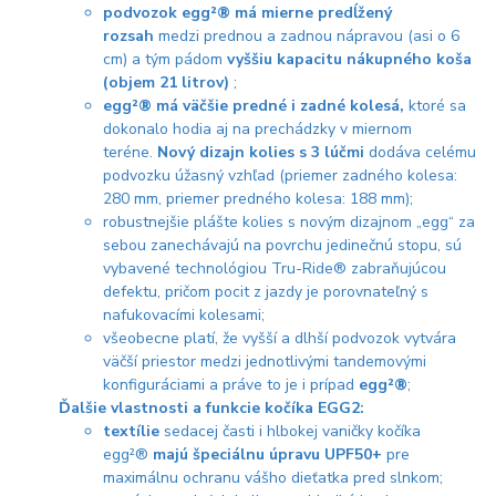
podvozok egg²® má mierne predĺžený
rozsah
medzi prednou a zadnou nápravou (asi o 6
cm) a tým pádom
vyššiu kapacitu nákupného koša
(objem 21 litrov)
;
egg²® má väčšie predné i zadné kolesá,
ktoré sa
dokonalo hodia aj na prechádzky v miernom
teréne.
Nový dizajn kolies
s 3 lúčmi
dodáva celému
podvozku úžasný vzhľad (priemer zadného kolesa:
280 mm, priemer predného kolesa: 188 mm);
robustnejšie plášte kolies s novým dizajnom „egg“ za
sebou zanechávajú na povrchu jedinečnú stopu, sú
vybavené technológiou Tru-Ride® zabraňujúcou
defektu, pričom pocit z jazdy je porovnateľný s
nafukovacími kolesami;
všeobecne platí, že vyšší a dlhší podvozok vytvára
väčší priestor medzi jednotlivými tandemovými
konfiguráciami a práve to je i prípad
egg²®
;
Ďalšie vlastnosti a funkcie kočíka EGG2:
textílie
sedacej časti i hlbokej vaničky kočíka
egg²®
majú špeciálnu úpravu UPF50+
pre
maximálnu ochranu vášho dieťatka pred slnkom;