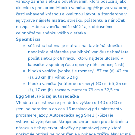
vaničky zahŕňa sieťku s odvetrávaním, ktorá poslúži aj ako
okienko s priezorom. Hlboká vanička egg²® je vo vnútornej
časti vybavená krásnou a kvalitnou látkou a štandardne v
jej výbave nájdete matrac, striešku, pláštenku a nánožník
na zips. Hlboká vanička môže slúžiť aj k občasnému
celonočnému spánku vášho dieťatka.
Špecifikácia:
súčasťou balenia je matrac, nastaviteľná strieška,
nánožník a pláštenka (na hlbokú vaničku tiež môžete
použiť sieťku proti hmyzu, ktorú nájdete uloženú v
kapsičke v spodnej časti opierky nôh sedacej časti)
hlboká vanička (vonkajšie rozmery): 87 cm (d), 42 cm
(š), 28 cm (h), váha: 5,2 kg
hlboká vanička (vnútorné rozmery): 80 cm (d), 35 cm
(š), 17 cm (h), rozmery matraca 79 cm x 32,5 cm
Egg Shell (i-Size) autosedačka
Vhodná na cestovanie pre deti s výškou od 40 do 80 cm
(tzn. od narodenia do cca 15 mesiacov) pri umiestnení v
protismere jazdy. Autosedačka egg Shell (i-Size) je
vybavená vylepšenou škrupinou chrániacou proti bočnému
nárazu a tiež opierkou hlavičky z pamäťovej peny, ktorá
poskytuje optimálne odpruženie v prípade zrážky. Naviac má