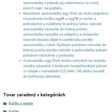
autosedačky v prípade jej umiestnenia na rovný
povrch napr. na podlahu.
Nasadenie autosedačky egg Shell do multi adaptérov
na podvozku kočíka egg® a egg²® je rýchle a
jednoduché a zvládnete to jednou rukou: rukoväť
autosedačky nastavíte do kolmej polohy,
autosedačku nasadíte na adaptéry a sklopením
rukoväti dozadu dôjde k uzamknutiu poistky
autosedačky v ráme. Spätným pohybom rukoväte do
kolmej polohy poistku odistíte a autosedačku jedným
pohybom odstránite z podvozku
Autosedačku egg Shell možno umiestniť na sedadlo
vozidla vybavené 3-bodovým bezpečnostným pásom
(v súlade s nariadením ECE R44 / 04) alebo nasadiť
do IsoFixovej základne).
Tovar zaradený v kategóriách
Kočíky a nosiče
Kočíky