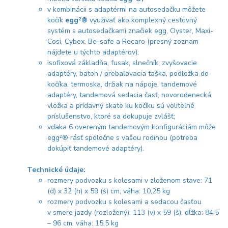
v kombinácii s adaptérmi na autosedačku môžete
kočík
egg²®
využívať ako komplexný cestovný
systém
s autosedačkami značiek egg, Oyster, Maxi-
Cosi, Cybex, Be-safe a Recaro (presný zoznam
nájdete u týchto adaptérov);
isofixová základňa, fusak, slnečník, zvyšovacie
adaptéry, batoh / prebaľovacia taška, podložka do
kočíka, termoska, držiak na nápoje, tandemové
adaptéry, tandemová sedacia časť, novorodenecká
vložka a prídavný skate ku kočíku sú voliteľné
príslušenstvo, ktoré sa dokupuje zvlášť;
vďaka 6 overeným tandemovým konfiguráciám môže
egg²® rásť spoločne s vašou rodinou (potreba
dokúpiť tandemové adaptéry).
Technické údaje:
rozmery podvozku s kolesami v zloženom stave: 71
(d) x 32 (h) x 59 (š) cm, váha: 10,25 kg
rozmery podvozku s kolesami a sedacou časťou
v smere jazdy (rozložený): 113 (v) x 59 (š), dĺžka: 84,5
– 96 cm, váha: 15,5 kg