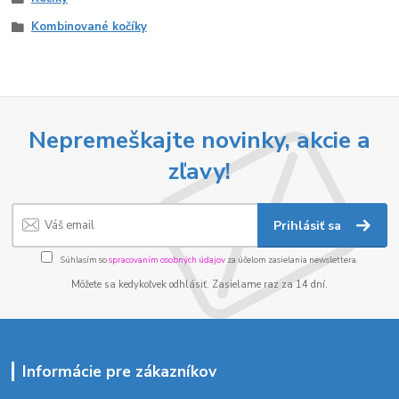
Kombinované kočíky
Nepremeškajte novinky, akcie a
zľavy!
Prihlásiť sa
Súhlasím so
spracovaním osobných údajov
za účelom zasielania newslettera.
Môžete sa kedykoľvek odhlásiť. Zasielame raz za 14 dní.
Informácie pre zákazníkov