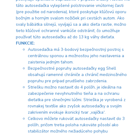
táto autosedačka vylepšené polstrovanie vnútornej časti
(pre použitie od narodenia), ktoré poskytuje kľúčovú oporu
bočným a horným svalom nožičiek pri cestách autom. Ako
svaly bábätka silnejú, vyvíjajú sa a ako dieťa rastie, možno
tieto kľúčové ochranné vankúše odstrániť, čo umožňuje
používať túto autosedačku až do 13 kg váhy dieťaťa.
FUNKCIE:
Autosedačka má 3-bodový bezpečnostný postroj s
centrálnou sponou a možnosťou jeho nastavenia a
zaistenia jedným ťahom.
Bezpečnostné popruhy autosedačky egg Shell
obsahujú ramenné chrániče a chránič medzinožného
popruhu pre prípad prudšieho zabrzdenia.
Striešku možno nastaviť do 4 polôh, je ideálna na
zabezpečenie nevyhnutného tieňa a na ochranu
dieťatka pre slnečnými lúčmi. Strieška je vyrobená z
rovnakej textílie ako zvyšok autosedačky a svojím
zakrivením evokuje ikonický tvar „vajíčka“.
Celkovo môžete rukoväť autosedačky nastaviť do 3
polôh, pričom tretia poloha rukoväte pôsobí ako
stabilizátor možného nežiadúceho pohybu