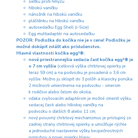
sieťku proti hmyzu
hlbokú vaničku
nánožník na hlbokú vaničku
pláštěnku na hlbokú vaničku
autosedačku Egg Shell (i-Size)
Egg multiadaptér na autosedačku
POZOR: Podložka do kočíka nie je v cene! Podložku je
možné dokúpiť zvlášť ako príslušenstvo.
Hlavné vlastnosti kočíka egg²®:
nová priestrannejšia sedacia časť kočíka egg²® je
o 7 cm vyššia
(celková výška chrbtovej opierky je
teraz 59 cm) a na podvozku je posadená o 3,6 cm
vyššie. Možno ju sklopiť do 3 polôh a klasicky ponúka
2 možnosti umiestnenia na podvozku - smerom
k rodičovi alebo čelom do okolia;
vďaka zvyšovacím adaptérom je možné zmeniť výšku
sedacej časti alebo hlbokej vaničky na
podvozku o ďalších 8 alebo 11 cm;
nový posuvný chrbtový mechanizmus je prístupný zo
zadnej strany chrbtovej opierky a umožňuje rýchle
a jednoduché nastavenie výšky bezpečnostných
popruhov a novej opierky hlavy;