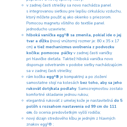
v zadnej časti striešky sa novo nachádza panel
s integrovanou sieťkou pre lepšiu cirkuláciu vzduchu,
ktorý môžete použiť aj ako okienko s priezorom.
Pomocou magnetu všitého do textílie panel
jednoducho uzavriete;
hlboká vanička egg²®
sa zmenila, pokiaľ ide o jej
tvar a dĺžku (
nový vnútorný rozmer je: 80 x 35 x 17
cm)
a tiež mechanizmus uvoľnenia z podvozku
kočíka: pomocou páčky
v zadnej časti vaničky
pri hlavičke dieťaťa. Taktiež hlboká vanička novo
disponuje odvetraním v podobe sieťky nachádzajúcim
sa v zadnej časti striešky;
rám kočíka
egg²®
je kompaktný a po zložení
samostatne stojí na kolesách
bez toho, aby sa jeho
rukoväť
dotýkala podlahy
. Samozrejmosťou zostalo
komfortné skladanie jednou rukou;
elegantná rukoväť z umelej kože je nastaviteľná
do 5
polôh s rozsahom nastavenia od 99 cm do 111
cm
, čo ocenia predovšetkým vyšší rodičia;
nový dizajn stredového kĺbu je jedným z hlavných
znakov egg²® ;