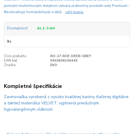
jemným mušelínovým dotykom vytvára jedinečný produkt rady Premium.-
Neobsahuje formaldehydy a ďalš...
celý popis
Dostupnosť
do 1-3 dní
/
ks
Číslo produktu:
RO-27-ROE-DEER-GREY
EAN kód:
5903636100449
Značka:
EKO
Kompletné špecifikácie
Zavinovačka vyrobená z vysoko kvalitnej bavlny tlačenej digitálne
a taktiež materiálui VELVET, vyplnená priedušným
hypoalergénnym vláknom.