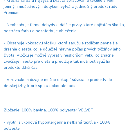
- Krásna farba a najvyššia kvalita spracovania textílie s veľmi
jemným mušelínovým dotykom vytvára jedinečný produkt rady
Premium.
- Neobsahuje formaldehydy a ďalšie prvky, ktoré dojčatám škodia,
nestráca farbu a nezafarbuje oblečenie.
- Obsahuje kokosovú vložku, ktorá zaručuje rodičom pevnejšie
držanie dieťaťa, čo je dôležité hlavne počas prvých týždňov jeho
života. Vložku je možné vybrať v neskoršom veku, čo značne
zväčšuje miesto pre dieťa a predlžuje tak možnosť využitia
produktu dlhší čas.
- V rovnakom dizajne možno dokúpiť súvisiace produkty do
detskej izby, ktoré spolu dokonale ladia.
Zloženie: 100% bavlna, 100% polyester VELVET
- výplň: silikónová hypoalergénna netkaná textília - 100%
polyester