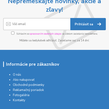
Nepremeškajte novinky, akcie a
zľavy!
Prihlásiť sa
Súhlasím so
spracovaním osobných údajov
za účelom zasielania newslettera.
Môžete sa kedykoľvek odhlásiť. Zasielame raz za 14 dní.
Informácie pre zákazníkov
O nás
Ako nakupovať
Obchodné podmienky
Reklamačný poriadok
Fotogaléria
Kontakty