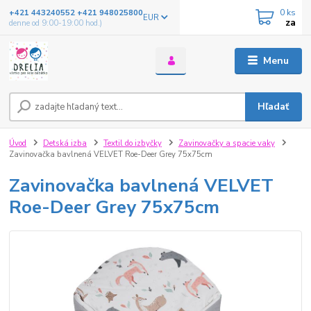
0
ks
+421 443240552 +421 948025800
EUR
za
denne od 9:00-19:00 hod.)
Menu
Hľadať
Úvod
Detská izba
Textil do izbyčky
Zavinovačky a spacie vaky
Zavinovačka bavlnená VELVET Roe-Deer Grey 75x75cm
Zavinovačka bavlnená VELVET
Roe-Deer Grey 75x75cm