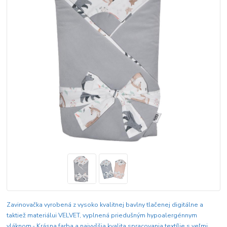
Zavinovačka vyrobená z vysoko kvalitnej bavlny tlačenej digitálne a
taktiež materiálui VELVET, vyplnená priedušným hypoalergénnym
vláknom.- Krásna farba a najvyššia kvalita spracovania textílie s veľmi