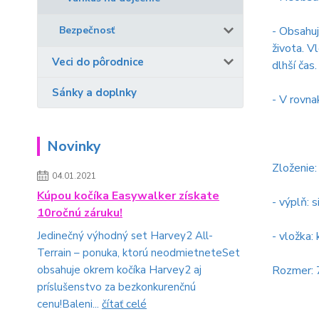
Bezpečnosť
- Obsahuj
života. V
Veci do pôrodnice
dlhší čas.
Sánky a doplnky
- V rovna
Novinky
Zloženie
04.01.2021
Kúpou kočíka Easywalker získate
- výplň: 
10ročnú záruku!
Jedinečný výhodný set Harvey2 All-
- vložka:
Terrain – ponuka, ktorú neodmietneteSet
obsahuje okrem kočíka Harvey2 aj
Rozmer:
príslušenstvo za bezkonkurenčnú
cenu!Baleni...
čítať celé