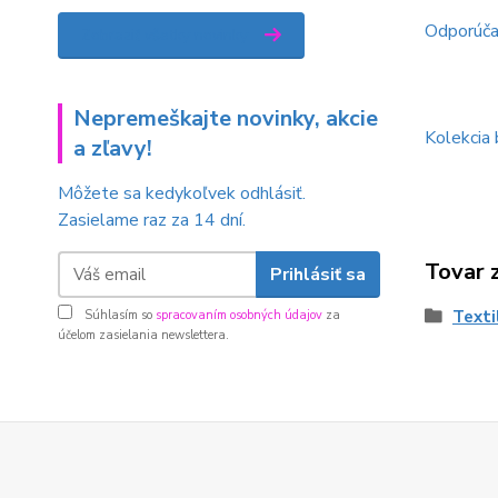
Odporúča
Zobraziť všetky novinky
Nepremeškajte novinky, akcie
Kolekcia 
a zľavy!
Môžete sa kedykoľvek odhlásiť.
Zasielame raz za 14 dní.
Tovar 
Prihlásiť sa
Texti
Súhlasím so
spracovaním osobných údajov
za
účelom zasielania newslettera.