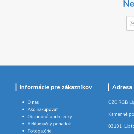
Ne
Informácie pre zákazníkov
Adresa 
O nás
OZC RGB Li
Ako nakupovať
Kamenné po
Obchodné podmienky
Reklamačný poriadok
03101 Lipto
Fotogaléria