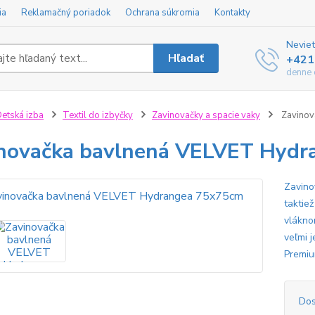
ia
Reklamačný poriadok
Ochrana súkromia
Kontakty
Neviet
Hľadať
+421
denne 
etská izba
Textil do izbyčky
Zavinovačky a spacie vaky
Zavinov
novačka bavlnená VELVET Hyd
Zavino
taktie
vláknom
veľmi 
Premiu
Dos