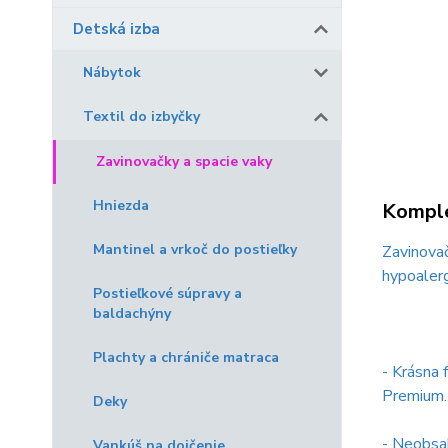
Detská izba
Nábytok
Textil do izbyčky
Zavinovačky a spacie vaky
Hniezda
Komple
Mantinel a vrkoč do postieľky
Zavinovač
hypoaler
Postieľkové súpravy a
baldachýny
Plachty a chrániče matraca
- Krásna 
Premium.
Deky
- Neobsah
Vankúš na dojčenie