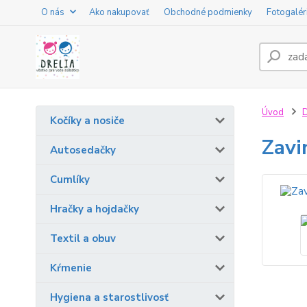
O nás
Ako nakupovať
Obchodné podmienky
Fotogalér
Úvod
D
Kočíky a nosiče
Zavi
Autosedačky
Cumlíky
Hračky a hojdačky
Textil a obuv
Kŕmenie
Hygiena a starostlivosť