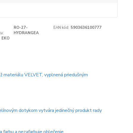
RO-27-
EAN kód:
5903636100777
u:
HYDRANGEA
EKO
tiež materiálu VELVET, vyplnená priedušným
ušelínovým dotykom vytvára jedinečný produkt rady
 farbu a nezafarbuje oblečenie.