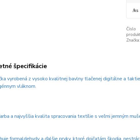
/
ks
Číslo
produkt
Značka:
tné špecifikácie
ka vyrobená z vysoko kvalitnej bavlny tlačenej digitálne a tak
génnym vláknom.
farba a najvyššia kvalita spracovania textílie s veľmi jemným m
uje formaldehydy a ďalšie prvky, ktoré dojčatám škodia, nestráca