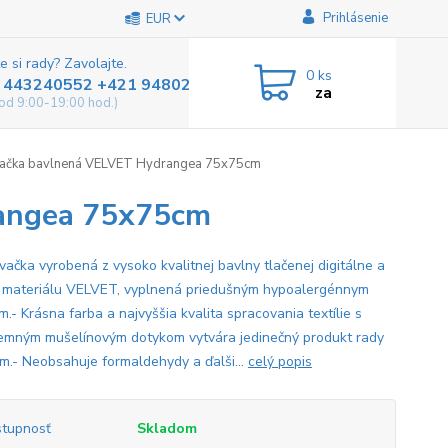
Prihlásenie
EUR
e si rady? Zavolajte.
0
ks
 443240552 +421 948025800
za
od 9:00-19:00 hod.)
ačka bavlnená VELVET Hydrangea 75x75cm
rangea 75x75cm
vačka vyrobená z vysoko kvalitnej bavlny tlačenej digitálne a
ž materiálu VELVET, vyplnená priedušným hypoalergénnym
.- Krásna farba a najvyššia kvalita spracovania textílie s
jemným mušelínovým dotykom vytvára jedinečný produkt rady
m.- Neobsahuje formaldehydy a ďalši...
celý popis
tupnosť
Skladom