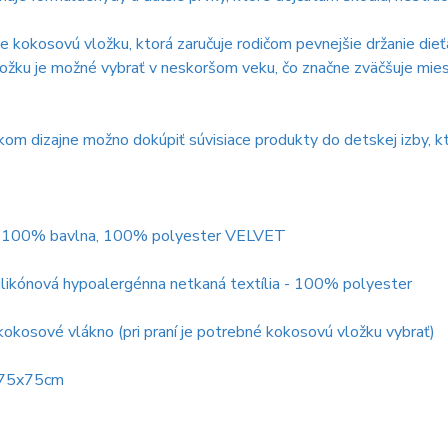
e kokosovú vložku, ktorá zaručuje rodičom pevnejšie držanie dieť
ložku je možné vybrať v neskoršom veku, čo značne zväčšuje mies
kom dizajne možno dokúpiť súvisiace produkty do detskej izby, k
: 100% bavlna, 100% polyester VELVET
silikónová hypoalergénna netkaná textília - 100% polyester
 kokosové vlákno (pri praní je potrebné kokosovú vložku vybrať)
 75x75cm