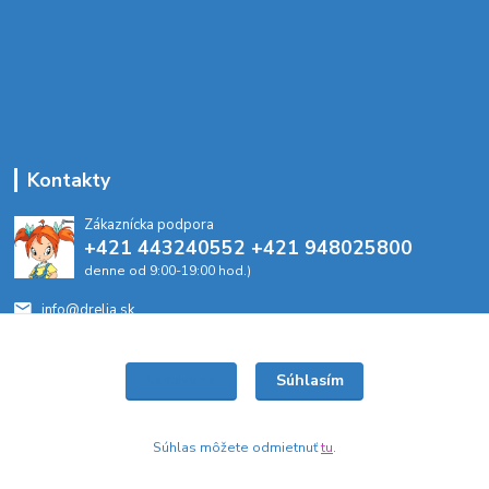
Kontakty
Zákaznícka podpora
+421 443240552 +421 948025800
denne od 9:00-19:00 hod.)
info@drelia.sk
Súhlasím
Nastavenia
Súhlas môžete odmietnuť
tu
.
Vytvorené na
Eshop-rychlo.sk