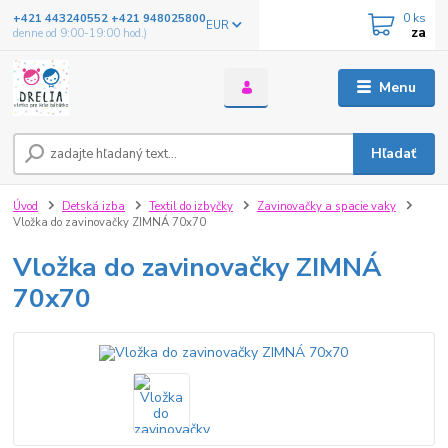
0
ks
+421 443240552 +421 948025800
EUR
za
denne od 9:00-19:00 hod.)
Menu
Hľadať
Úvod
Detská izba
Textil do izbyčky
Zavinovačky a spacie vaky
Vložka do zavinovačky ZIMNÁ 70x70
Vložka do zavinovačky ZIMNÁ
70x70