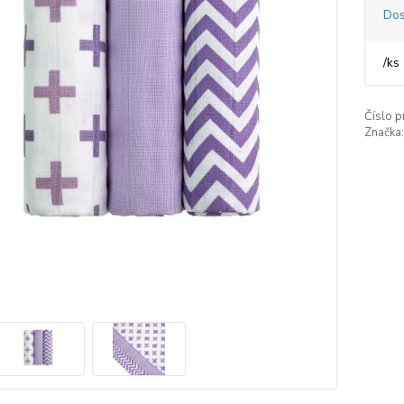
Dos
/
ks
Číslo p
Značka: