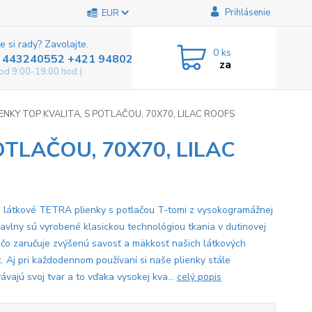
Prihlásenie
EUR
e si rady? Zavolajte.
0
ks
 443240552 +421 948025800
za
od 9:00-19:00 hod.)
ENKY TOP KVALITA, S POTLAČOU, 70X70, LILAC ROOFS
OTLAČOU, 70X70, LILAC
 látkové TETRA plienky s potlačou T-tomi z vysokogramážnej
 bavlny sú vyrobené klasickou technológiou tkania v dutinovej
 čo zaručuje zvýšenú savosť a mäkkosť našich látkových
k. Aj pri každodennom používaní si naše plienky stále
vajú svoj ​​tvar a to vďaka vysokej kva...
celý popis