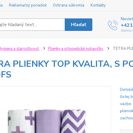
ia
Reklamačný poriadok
Ochrana súkromia
Kontakty
Neviet
Hľadať
+421
denne 
ygiena a starostlivosť
Plienky a ortopedické nohavičky
TETRA PLI
RA PLIENKY TOP KVALITA, S P
FS
Detské
čistej
väzbe,
plieno
zachová