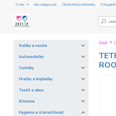
O nás
Ako nakupovať
Obchodné podmienky
Fotogalér
Úvod
H
Kočíky a nosiče
TET
Autosedačky
ROO
Cumlíky
Hračky a hojdačky
Textil a obuv
Kŕmenie
Hygiena a starostlivosť