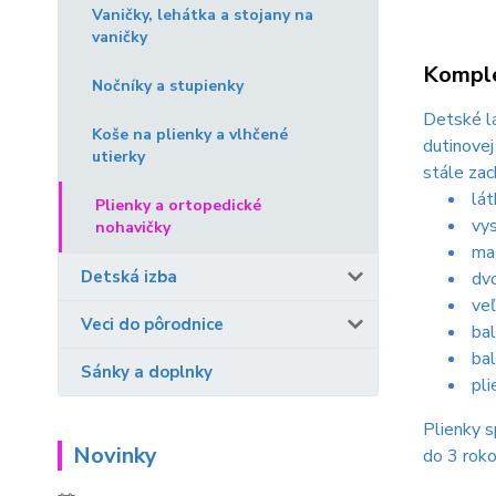
Vaničky, lehátka a stojany na
vaničky
Komple
Nočníky a stupienky
Detské lá
Koše na plienky a vlhčené
dutinovej
utierky
stále zac
lát
Plienky a ortopedické
vys
nohavičky
mat
Detská izba
dvo
veľ
Veci do pôrodnice
bal
bal
Sánky a doplnky
pli
Plienky s
Novinky
do 3 roko