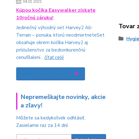
04.01.2021
Kúpou kočíka Easywalker získate
10ročnú záruku!
Tovar 
Jedinečný výhodný set Harvey2 All-
Terrain – ponuka, ktorú neodmietneteSet
Hygie
obsahuje okrem kočíka Harvey2 aj
príslušenstvo za bezkonkurenčnú
cenu!Baleni...
čítať celé
Zobraziť všetky novinky
Nepremeškajte novinky, akcie
a zľavy!
Môžete sa kedykoľvek odhlásiť.
Zasielame raz za 14 dní.