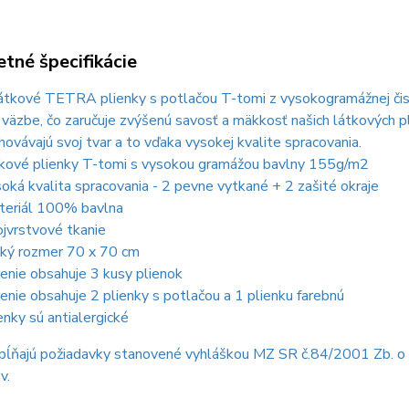
tné špecifikácie
tkové TETRA plienky s potlačou T-tomi z vysokogramážnej čiste
 väzbe, čo zaručuje zvýšenú savosť a mäkkosť našich látkových pl
hovávajú svoj ​​tvar a to vďaka vysokej kvalite spracovania.
kové plienky T-tomi s vysokou gramážou bavlny 155g/m2
oká kvalita spracovania - 2 pevne vytkané + 2 zašité okraje
eriál 100% bavlna
jvrstvové tkanie
ký rozmer 70 x 70 cm
enie obsahuje 3 kusy plienok
enie obsahuje 2 plienky s potlačou a 1 plienku farebnú
enky sú antialergické
pĺňajú požiadavky stanovené vyhláškou MZ SR č.84/2001 Zb. o h
v.