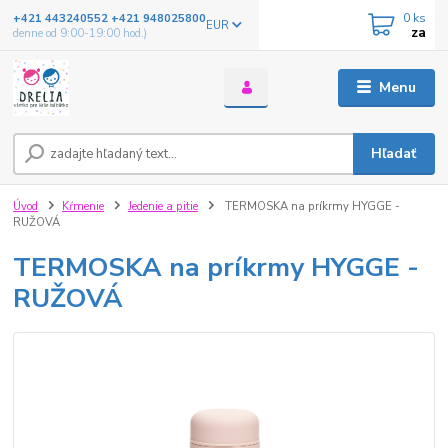
0
ks
+421 443240552 +421 948025800
EUR
za
denne od 9:00-19:00 hod.)
Menu
Hľadať
Úvod
Kŕmenie
Jedenie a pitie
TERMOSKA na príkrmy HYGGE -
RUŽOVÁ
TERMOSKA na príkrmy HYGGE -
RUŽOVÁ