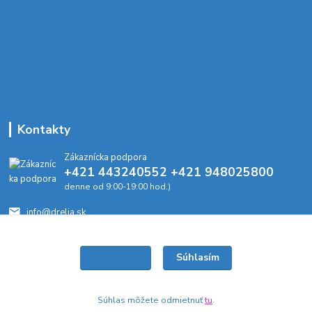
Kontakty
Zákaznícka podpora
+421 443240552 +421 948025800
denne od 9:00-19:00 hod.)
info@drelia.sk
Súhlasím
Nastavenia
Súhlas môžete odmietnuť
tu
.
Vytvorené na
Eshop-rychlo.sk