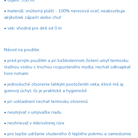
• objem: 350 ml
• materiál: vnútorný plášť - 100% nerezová oceľ; neabsorbuje
akýkoľvek zápach alebo chuť
• vek: vhodná pre deti od 0 m
Návod na použitie:
• pred prvým použitím a pri každodennom čistení umyť termosku
vlažnou vodou s trochou rozpusteného mydla, nechať odkvapkať
hore nohami
• jednoduché otvorenie ľahkým pootočením veka, ktoré má aj
gumový úchyt, čo je praktické a hygienické
• pri uskladnení nechať termosku otvorenú
• neumývať v umývačke riadu
• neohrievať v mikrovlnnej rúre
• pre lepšie udržanie studeného či teplého pokrmu a zamedzenie