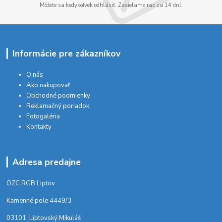
Môžete sa kedykoľvek odhlásiť. Zasielame raz za 14 dní.
Informácie pre zákazníkov
O nás
Ako nakupovať
Obchodné podmienky
Reklamačný poriadok
Fotogaléria
Kontakty
Adresa predajne
OZC RGB Liptov
Kamenné pole 4449/3
03101 Liptovský Mikuláš