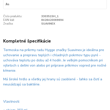
/
ks
Číslo produktu:
3303515H_1
EAN kód:
8426420069694
Značka:
SUAVINEX
Kompletné špecifikácie
Termoska na príkrmy radu Hygge značky Suavinex je ideálna pre
uchovanie a prepravu teplých i chladných pokrmov typu pyré -
uchováva teplotu po dobu až 4 hodín. Je veľkým pomocníkom pri
výletoch s deťmi von alebo pri príprave príkrmov vopred pre nočné
kŕmenie.
Má široké hrdlo a všetky jej hrany sú zaoblené - ľahko sa čistí a
neusádzajú sa baktérie.
Vlastnosti: