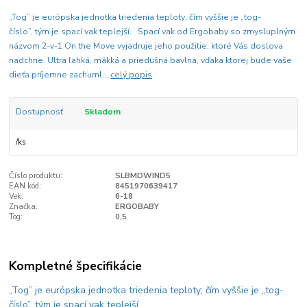
„Tog” je európska jednotka triedenia teploty; čím vyššie je „tog-
číslo”, tým je spací vak teplejší. Spací vak od Ergobaby so zmysluplným
názvom 2-v-1 On the Move vyjadruje jeho použitie, ktoré Vás doslova
nadchne. Ultra ľahká, mäkká a priedušná bavlna, vďaka ktorej bude vaše
dieťa príjemne zachuml...
celý popis
Dostupnosť
Skladom
/
ks
Číslo produktu:
SLBMDWIND5
EAN kód:
8451970639417
Vek:
6-18
Značka:
ERGOBABY
Tog:
0,5
Kompletné špecifikácie
„Tog” je európska jednotka triedenia teploty; čím vyššie je „tog-
číslo”, tým je spací vak teplejší.