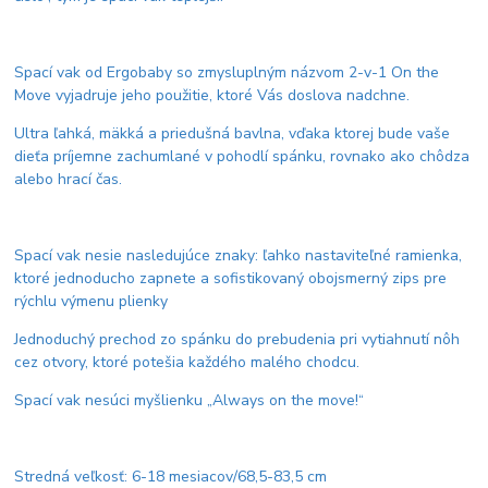
Spací vak od Ergobaby so zmysluplným názvom 2-v-1 On the
Move vyjadruje jeho použitie, ktoré Vás doslova nadchne.
Ultra ľahká, mäkká a priedušná bavlna, vďaka ktorej bude vaše
dieťa príjemne zachumlané v pohodlí spánku, rovnako ako chôdza
alebo hrací čas.
Spací vak nesie nasledujúce znaky: ľahko nastaviteľné ramienka,
ktoré jednoducho zapnete a sofistikovaný obojsmerný zips pre
rýchlu výmenu plienky
Jednoduchý prechod zo spánku do prebudenia pri vytiahnutí nôh
cez otvory, ktoré potešia každého malého chodcu.
Spací vak nesúci myšlienku „Always on the move!“
Stredná veľkosť: 6-18 mesiacov/68,5-83,5 cm