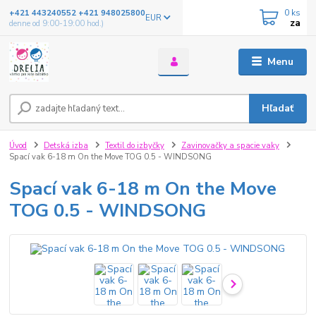
0
ks
+421 443240552 +421 948025800
EUR
za
denne od 9:00-19:00 hod.)
Menu
Hľadať
Úvod
Detská izba
Textil do izbyčky
Zavinovačky a spacie vaky
Spací vak 6-18 m On the Move TOG 0.5 - WINDSONG
Spací vak 6-18 m On the Move
TOG 0.5 - WINDSONG