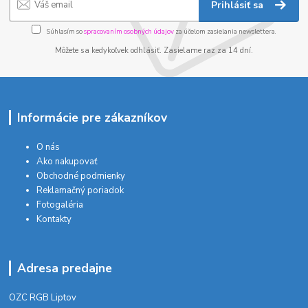
Prihlásiť sa
Súhlasím so
spracovaním osobných údajov
za účelom zasielania newslettera.
Môžete sa kedykoľvek odhlásiť. Zasielame raz za 14 dní.
Informácie pre zákazníkov
O nás
Ako nakupovať
Obchodné podmienky
Reklamačný poriadok
Fotogaléria
Kontakty
Adresa predajne
OZC RGB Liptov