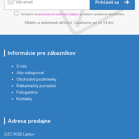
Prihlásiť sa
Súhlasím so
spracovaním osobných údajov
za účelom zasielania newslettera.
Môžete sa kedykoľvek odhlásiť. Zasielame raz za 14 dní.
Informácie pre zákazníkov
O nás
Ako nakupovať
Obchodné podmienky
Reklamačný poriadok
Fotogaléria
Kontakty
Adresa predajne
OZC RGB Liptov