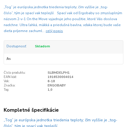
„Tog” je európska jednotka triedenia teploty; čím vyššie je „tog-
číslo”, tým je spací vak teplejší. Spací vak od Ergobaby so zmysluplným
názvom 2-v-1 On the Move vyjadruje jeho použitie, ktoré Vás doslova
nadchne. Ultra ľahká, mäkká a priedušná bavlna, vďaka ktorej bude vaše
dieťa príjemne zachuml...
celý popis
Dostupnosť
Skladom
/
ks
Číslo produktu:
SLBMDELPH1
EAN kód:
1916530004014
Vek:
6-18
Značka:
ERGOBABY
Tog:
1,0
Kompletné špecifikácie
„Tog” je európska jednotka triedenia teploty; čím vyššie je „tog-
číslo”, tým je spací vak teplejší.