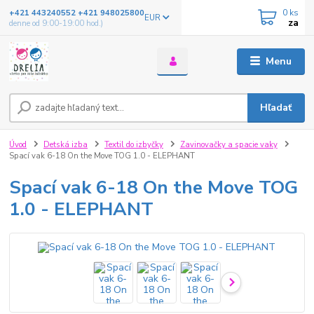
0
ks
+421 443240552 +421 948025800
EUR
za
denne od 9:00-19:00 hod.)
Menu
Hľadať
Úvod
Detská izba
Textil do izbyčky
Zavinovačky a spacie vaky
Spací vak 6-18 On the Move TOG 1.0 - ELEPHANT
Spací vak 6-18 On the Move TOG
1.0 - ELEPHANT