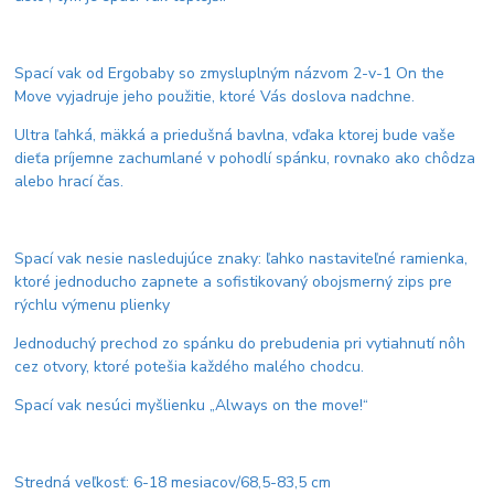
Spací vak od Ergobaby so zmysluplným názvom 2-v-1 On the
Move vyjadruje jeho použitie, ktoré Vás doslova nadchne.
Ultra ľahká, mäkká a priedušná bavlna, vďaka ktorej bude vaše
dieťa príjemne zachumlané v pohodlí spánku, rovnako ako chôdza
alebo hrací čas.
Spací vak nesie nasledujúce znaky: ľahko nastaviteľné ramienka,
ktoré jednoducho zapnete a sofistikovaný obojsmerný zips pre
rýchlu výmenu plienky
Jednoduchý prechod zo spánku do prebudenia pri vytiahnutí nôh
cez otvory, ktoré potešia každého malého chodcu.
Spací vak nesúci myšlienku „Always on the move!“
Stredná veľkosť: 6-18 mesiacov/68,5-83,5 cm