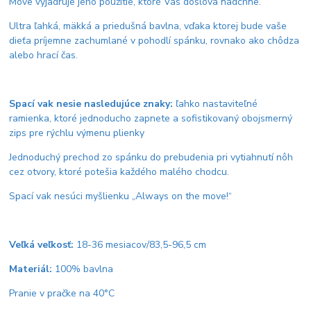
Move vyjadruje jeho použitie, ktoré Vás doslova nadchne.
Ultra ľahká, mäkká a priedušná bavlna, vďaka ktorej bude vaše
dieťa príjemne zachumlané v pohodlí spánku, rovnako ako chôdza
alebo hrací čas.
Spací vak nesie nasledujúce znaky:
ľahko nastaviteľné
ramienka, ktoré jednoducho zapnete a sofistikovaný obojsmerný
zips pre rýchlu výmenu plienky
Jednoduchý prechod zo spánku do prebudenia pri vytiahnutí nôh
cez otvory, ktoré potešia každého malého chodcu.
Spací vak nesúci myšlienku „Always on the move!“
Veľká veľkosť:
18-36 mesiacov/83,5-96,5 cm
Materiál:
100% bavlna
Pranie v pračke na 40°C