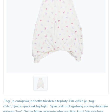
„Tog” je európska jednotka triedenia teploty; čím vyššie je „tog-
číslo”, tým je spací vak teplejší. Spací vak od Ergobaby so zmysluplným
názvom 2-v-1 On the Move vyjadruje jeho použitie, ktoré Vás doslova