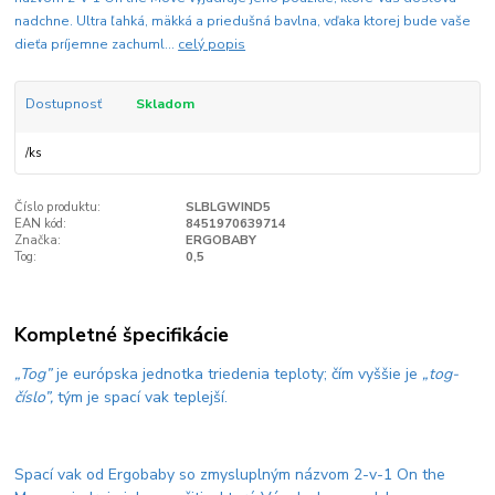
nadchne. Ultra ľahká, mäkká a priedušná bavlna, vďaka ktorej bude vaše
dieťa príjemne zachuml...
celý popis
Dostupnosť
Skladom
/
ks
Číslo produktu:
SLBLGWIND5
EAN kód:
8451970639714
Značka:
ERGOBABY
Tog:
0,5
Kompletné špecifikácie
„Tog”
je európska jednotka triedenia teploty; čím vyššie je
„tog-
číslo”,
tým je spací vak teplejší.
Spací vak od Ergobaby so zmysluplným názvom 2-v-1 On the