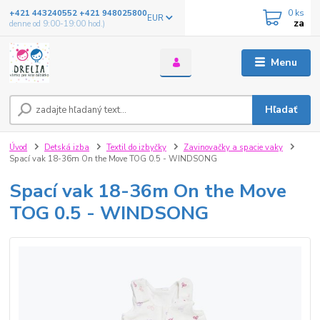
0
ks
+421 443240552 +421 948025800
EUR
za
denne od 9:00-19:00 hod.)
Menu
Hľadať
Úvod
Detská izba
Textil do izbyčky
Zavinovačky a spacie vaky
Spací vak 18-36m On the Move TOG 0.5 - WINDSONG
Spací vak 18-36m On the Move
TOG 0.5 - WINDSONG