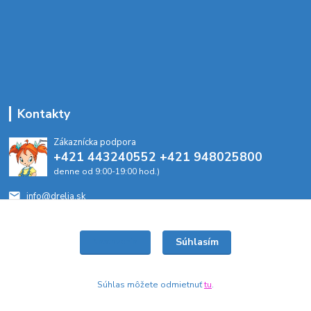
Kontakty
Zákaznícka podpora
+421 443240552 +421 948025800
denne od 9:00-19:00 hod.)
info@drelia.sk
Súhlasím
Nastavenia
Súhlas môžete odmietnuť
tu
.
Vytvorené na
Eshop-rychlo.sk