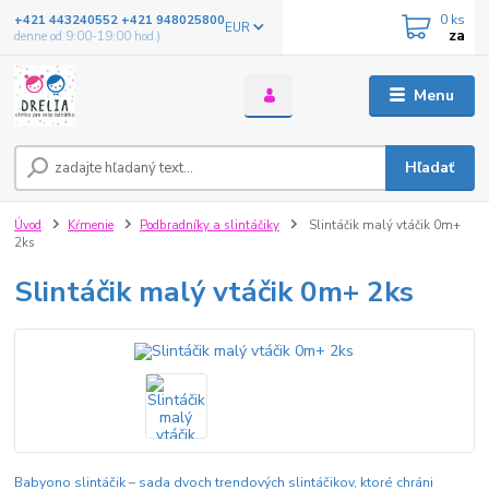
0
ks
+421 443240552 +421 948025800
EUR
za
denne od 9:00-19:00 hod.)
Menu
Hľadať
Úvod
Kŕmenie
Podbradníky a slintáčiky
Slintáčik malý vtáčik 0m+
2ks
Slintáčik malý vtáčik 0m+ 2ks
Babyono slintáčik – sada dvoch trendových slintáčikov, ktoré chráni