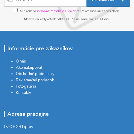
Súhlasím so
spracovaním osobných údajov
za účelom zasielania newslettera.
Môžete sa kedykoľvek odhlásiť. Zasielame raz za 14 dní.
Informácie pre zákazníkov
O nás
Ako nakupovať
Obchodné podmienky
Reklamačný poriadok
Fotogaléria
Kontakty
Adresa predajne
OZC RGB Liptov