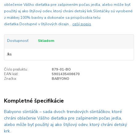
oblečenie Vášho dieťatka pre zašpinením počas jedla, alebo môže byť
použitý aj ako štýlový odev, ktorý chráni detský krk.Slintáčiky sú vyrobené
z mäkkej 100% bavlny a dokonale sa prispôsobia telu
dieťatka.Dostupné v štýlových dizajn...
celý popis
Dostupnosť
Skladom
/
ks
Číslo produktu:
879-01-BO
EAN kód:
5901435406670
Značka:
BABYONO
Kompletné špecifikácie
Babyono slintáčik – sada dvoch trendových slintáčikov, ktoré
chráni oblečenie Vášho dieťatka pre zašpinením počas jedla,
alebo môže byť použitý aj ako štýlový odev, ktorý chráni detský
krk.