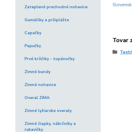
Slovensk
Zateplené prechodné nohavice
Gumáčiky a pršiplášte
Capačky
Tovar 
Papučky
Texti
Prvé krôčiky - topánočky
Zimné bundy
Zimné nohavice
Overal ZIMA
Zimné lyžiarske overaly
Zimné čiapky, nákrčníky a
rukavičky