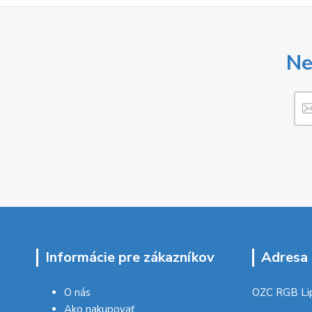
Ne
Informácie pre zákazníkov
Adresa 
O nás
OZC RGB Li
Ako nakupovať