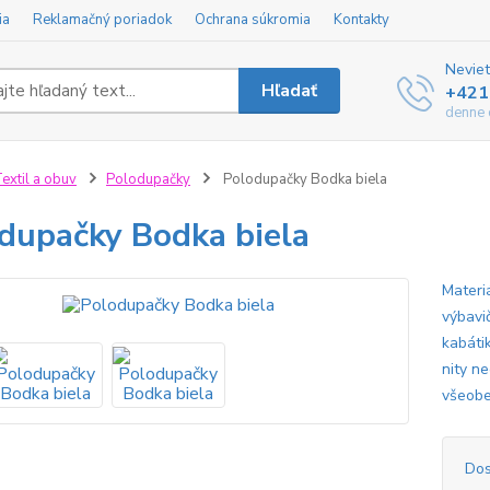
ia
Reklamačný poriadok
Ochrana súkromia
Kontakty
Neviet
Hľadať
+421
denne 
extil a obuv
Polodupačky
Polodupačky Bodka biela
dupačky Bodka biela
Materi
výbavi
kabátik
nity ne
všeobe
Dos