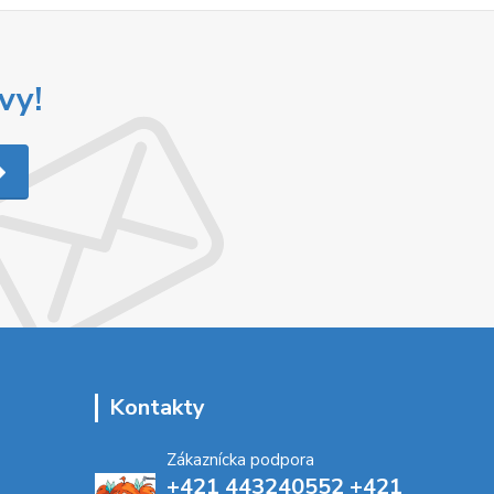
vy!
Kontakty
Zákaznícka podpora
+421 443240552 +421