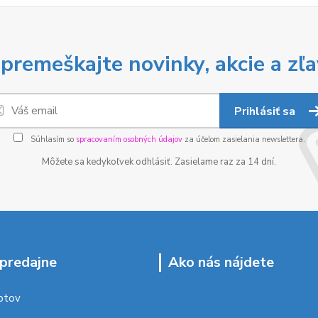
premeškajte novinky, akcie a zľa
Prihlásiť sa
Súhlasím so
spracovaním osobných údajov
za účelom zasielania newslettera.
Môžete sa kedykoľvek odhlásiť. Zasielame raz za 14 dní.
predajne
Ako nás nájdete
ptov