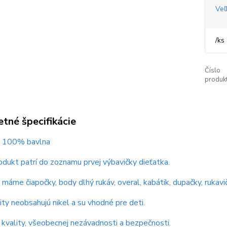
Veľ
/
ks
Číslo
produkt
tné špecifikácie
 : 100% bavlna
dukt patrí do zoznamu prvej výbavičky dieťatka.
máme čiapočky, body dlhý rukáv, overal, kabátik, dupačky, rukavič
ity neobsahujú nikel a su vhodné pre deti.
t kvality, všeobecnej nezávadnosti a bezpečnosti.