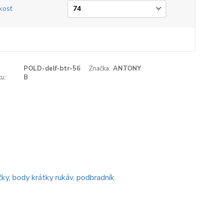
kosť
POLD-delf-btr-56
Značka:
ANTONY
u:
B
ky, body krátky rukáv, podbradník.