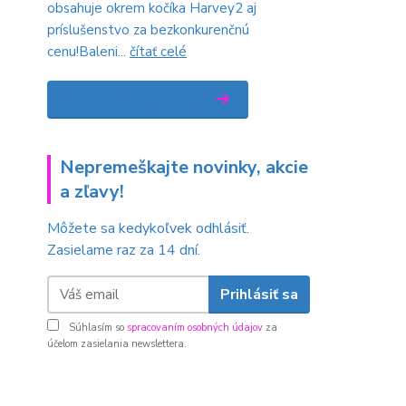
obsahuje okrem kočíka Harvey2 aj
príslušenstvo za bezkonkurenčnú
cenu!Baleni...
čítať celé
Zobraziť všetky novinky
Nepremeškajte novinky, akcie
a zľavy!
Môžete sa kedykoľvek odhlásiť.
Zasielame raz za 14 dní.
Prihlásiť sa
Súhlasím so
spracovaním osobných údajov
za
účelom zasielania newslettera.