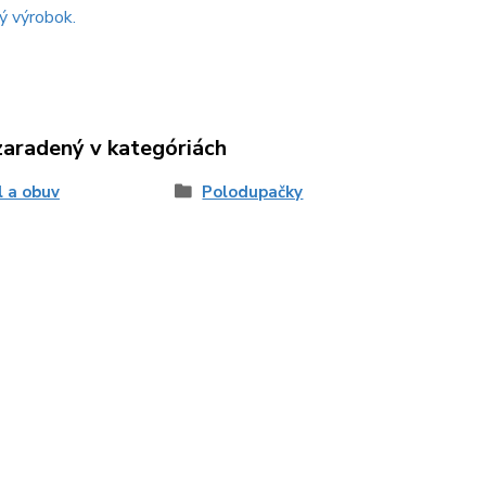
ý výrobok.
zaradený v kategóriách
l a obuv
Polodupačky