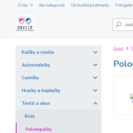
O nás
Ako nakupovať
Obchodné podmienky
Fotogalér
Úvod
T
Kočíky a nosiče
Polo
Autosedačky
Cumlíky
Hračky a hojdačky
Textil a obuv
Body
Polodupačky