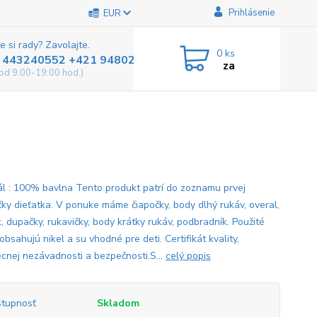
Prihlásenie
EUR
e si rady? Zavolajte.
0
ks
 443240552 +421 948025800
za
od 9:00-19:00 hod.)
ál : 100% bavlna Tento produkt patrí do zoznamu prvej
čky dieťatka. V ponuke máme čiapočky, body dlhý rukáv, overal,
, dupačky, rukavičky, body krátky rukáv, podbradník. Použité
obsahujú nikel a su vhodné pre deti. Certifikát kvality,
cnej nezávadnosti a bezpečnosti.S...
celý popis
tupnosť
Skladom