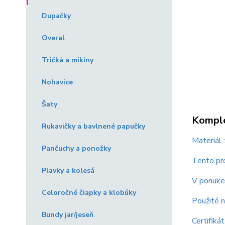
Dupačky
Overal
Tričká a mikiny
Nohavice
Šaty
Komple
Rukavičky a bavlnené papučky
Materiál
Pančuchy a ponožky
Tento pro
Plavky a kolesá
V ponuke 
Celoročné čiapky a klobúky
Použité n
Bundy jar/jeseň
Certifiká