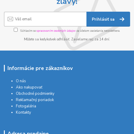
zľavy!
Prihlásiť sa
Súhlasím so
spracovaním osobných údajov
za účelom zasielania newslettera.
Môžete sa kedykoľvek odhlásiť. Zasielame raz za 14 dní.
Informácie pre zákazníkov
O nás
Ako nakupovať
Obchodné podmienky
Reklamačný poriadok
Fotogaléria
Kontakty
Adresa predajne