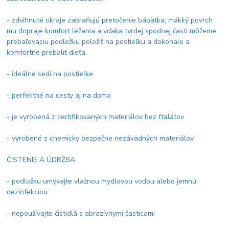
- zdvihnuté okraje zabraňujú pretočenie bábätka, mäkký povrch
mu dopraje komfort ležania a vďaka tvrdej spodnej časti môžeme
prebaľovaciu podložku položiť na postieľku a dokonale a
komfortne prebaliť dieťa.
- ideálne sedí na postieľke
- perfektné na cesty aj na doma
- je vyrobená z certifikovaných materiálov bez ftalátov
- vyrobené z chemicky bezpečne nezávadných materiálov
ČISTENIE A ÚDRŽBA
- podložku umývajte vlažnou mydlovou vodou alebo jemnú
dezinfekciou
- nepoužívajte čistidlá s abrazívnymi časticami