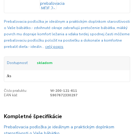
Prebaľovacia podložka je ideálnym a praktickým doplnkom starostlivosti
o Vaše bábätko.- zdvihnuté okraje zabraňujú pretočenie bábätka, mäkký
povrch mu dopraje komfort ležania a vďaka tvrdej spodnej časti môžeme
prebaľovaciu podložku položiť na postieľku a dokonale a komfortne
prebaliť dieťa.- ideáln...
celý popis
Dostupnosť
skladom
/
ks
Číslo produktu:
W-200-121-611
EAN kód:
5907672330297
Kompletné špecifikácie
Prebaľovacia podložka je ideálnym a praktickým doplnkom
starostlivosti o Vaše bábätko.