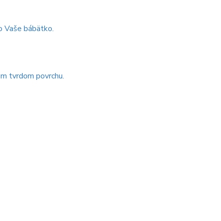
 o Vaše bábätko.
om tvrdom povrchu.