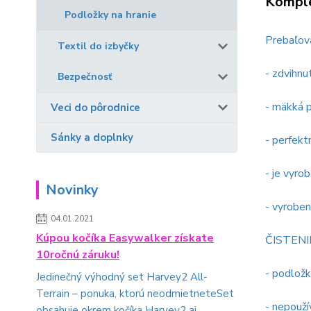
Komple
Podložky na hranie
Prebaľova
Textil do izbyčky
- zdvihnu
Bezpečnosť
- mäkká p
Veci do pôrodnice
Sánky a doplnky
- perfekt
- je vyro
Novinky
- vyrobe
04.01.2021
Kúpou kočíka Easywalker získate
ČISTENI
10ročnú záruku!
- podlož
Jedinečný výhodný set Harvey2 All-
Terrain – ponuka, ktorú neodmietneteSet
- nepouží
obsahuje okrem kočíka Harvey2 aj