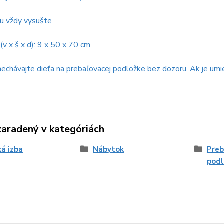
ku vždy vysušte
v x š x d): 9 x 50 x 70 cm
echávajte dieťa na prebaľovacej podložke bez dozoru. Ak je umi
zaradený v kategóriách
á izba
Nábytok
Preb
podl