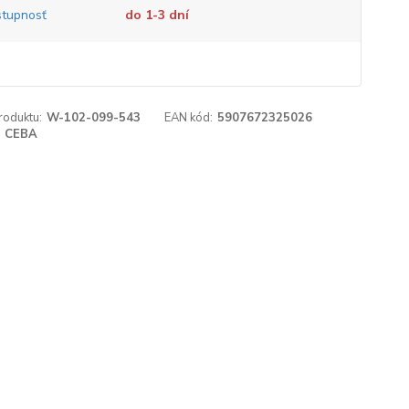
tupnosť
do 1-3 dní
roduktu:
W-102-099-543
EAN kód:
5907672325026
CEBA