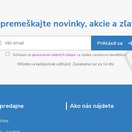
premeškajte novinky, akcie a zľa
Prihlásiť sa
Súhlasím so
spracovaním osobných údajov
za účelom zasielania newslettera.
Môžete sa kedykoľvek odhlásiť. Zasielame raz za 14 dní.
predajne
Ako nás nájdete
ptov