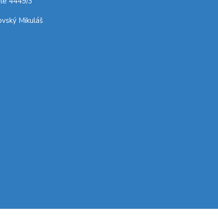
le 4449/3
vský Mikuláš