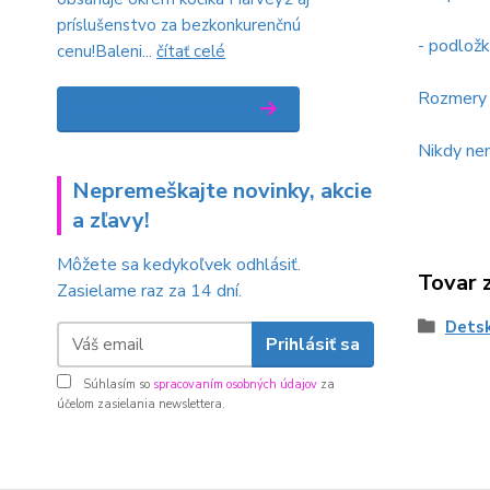
príslušenstvo za bezkonkurenčnú
- podlož
cenu!Baleni...
čítať celé
Rozmery (
Zobraziť všetky novinky
Nikdy nen
Nepremeškajte novinky, akcie
a zľavy!
Môžete sa kedykoľvek odhlásiť.
Tovar 
Zasielame raz za 14 dní.
Detsk
Prihlásiť sa
Súhlasím so
spracovaním osobných údajov
za
účelom zasielania newslettera.