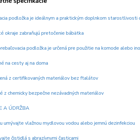
tné špecifikácie
cia podložka je ideálnym a praktickým doplnkom starostlivosti
té okraje zabraňujú pretočenie bábätka
rebaľovacia podložka je určená pre použitie na komode alebo in
né na cesty aj na doma
bená z certifikovaných materiálov bez ftalátov
né z chemicky bezpečne nezávadných materiálov
E A ÚDRŽBA
ku umývajte vlažnou mydlovou vodou alebo jemnú dezinfekciou
vajte čistidlá s abrazívnymi časticami