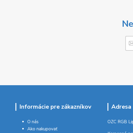
Ne
Informácie pre zákazníkov
Adresa 
O nás
OZC RGB Li
Ako nakupovať