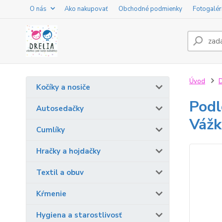
O nás
Ako nakupovať
Obchodné podmienky
Fotogalér
Úvod
D
Kočíky a nosiče
Podl
Autosedačky
Vážk
Cumlíky
Hračky a hojdačky
Textil a obuv
Kŕmenie
Hygiena a starostlivosť