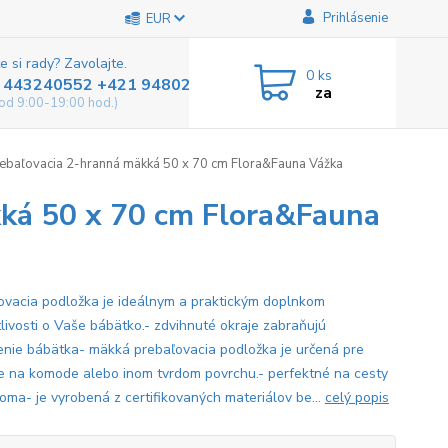
Prihlásenie
EUR
e si rady? Zavolajte.
0
ks
 443240552 +421 948025800
za
od 9:00-19:00 hod.)
ebaľovacia 2-hranná mäkká 50 x 70 cm Flora&Fauna Vážka
kká 50 x 70 cm Flora&Fauna
ovacia podložka je ideálnym a praktickým doplnkom
tlivosti o Vaše bábätko.- zdvihnuté okraje zabraňujú
enie bábätka- mäkká prebaľovacia podložka je určená pre
ie na komode alebo inom tvrdom povrchu.- perfektné na cesty
doma- je vyrobená z certifikovaných materiálov be...
celý popis