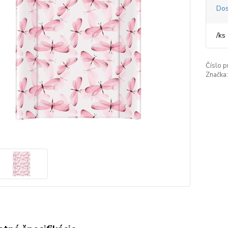
Dos
/
ks
Číslo p
Značka: