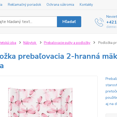
ia
Reklamačný poriadok
Ochrana súkromia
Kontakty
Neviet
Hľadať
+421
denne 
etská izba
Nábytok
Prebaľovacie pulty a podložky
Podložka pr
ožka prebaľovacia 2-hranná mä
a
Prebaľ
staros
pretoč
použit
aj na 