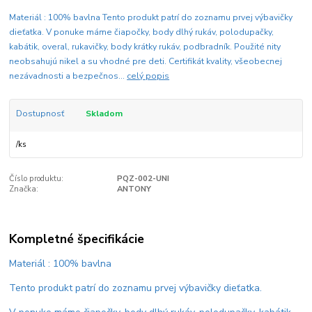
Materiál : 100% bavlna Tento produkt patrí do zoznamu prvej výbavičky
dieťatka. V ponuke máme čiapočky, body dlhý rukáv, polodupačky,
kabátik, overal, rukavičky, body krátky rukáv, podbradník. Použité nity
neobsahujú nikel a su vhodné pre deti. Certifikát kvality, všeobecnej
nezávadnosti a bezpečnos...
celý popis
Dostupnosť
Skladom
/
ks
Číslo produktu:
PQZ-002-UNI
Značka:
ANTONY
Kompletné špecifikácie
Materiál : 100% bavlna
Tento produkt patrí do zoznamu prvej výbavičky dieťatka.