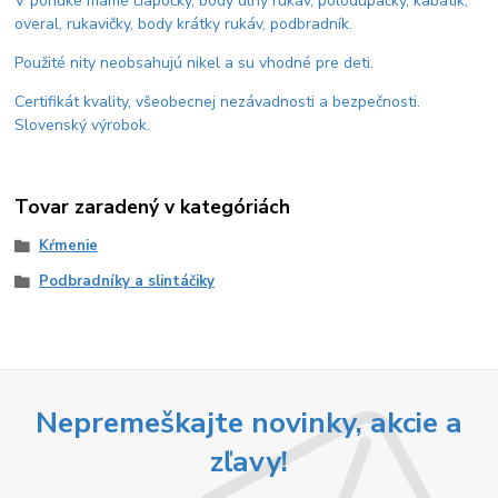
V ponuke máme čiapočky, body dlhý rukáv, polodupačky, kabátik,
overal, rukavičky, body krátky rukáv, podbradník.
Použité nity neobsahujú nikel a su vhodné pre deti.
Certifikát kvality, všeobecnej nezávadnosti a bezpečnosti.
Slovenský výrobok.
Tovar zaradený v kategóriách
Kŕmenie
Podbradníky a slintáčiky
Nepremeškajte novinky, akcie a
zľavy!