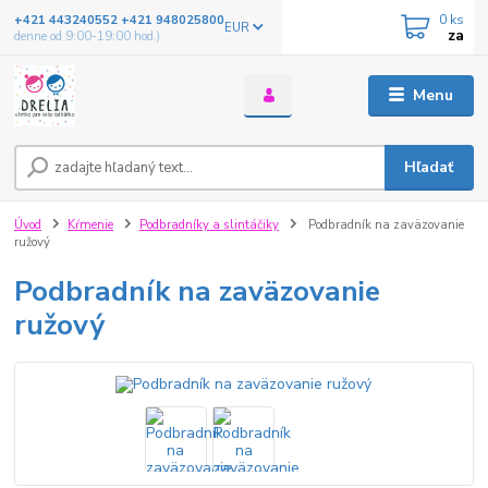
0
ks
+421 443240552 +421 948025800
EUR
za
denne od 9:00-19:00 hod.)
Menu
Hľadať
Úvod
Kŕmenie
Podbradníky a slintáčiky
Podbradník na zaväzovanie
ružový
Podbradník na zaväzovanie
ružový