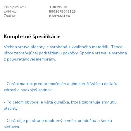
Číslo produktu:
TB0295-01
EAN kód:
5902675048125
Značka:
BABYMATEX
Kompletné špecifikácie
Vrchná vrstva plachty je vyrobená z kvalitného materiálu Tencel -
látky zabraňujúcej podráždeniu pokožky. Spodná vrstva je vyrobná
z polyuretánovej membrány.
- Chráni matrac pred premočením a tým zaručí Vášmu dieťaťu
zdravý a spokojný spánok.
- Po celom obvode je všitá gumička, ktorá zabraňuje zhrnutiu
plachty
- Chránič je po strane doplnený o veľmi priedušnú a širokú
sieťovinu.