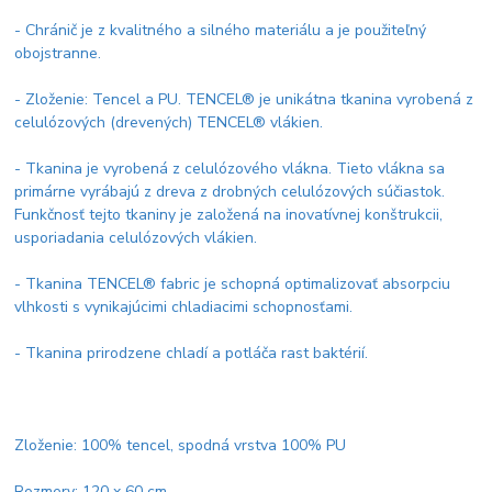
- Chránič je z kvalitného a silného materiálu a je použiteľný
obojstranne.
- Zloženie: Tencel a PU. TENCEL® je unikátna tkanina vyrobená z
celulózových (drevených) TENCEL® vlákien.
- Tkanina je vyrobená z celulózového vlákna. Tieto vlákna sa
primárne vyrábajú z dreva z drobných celulózových súčiastok.
Funkčnosť tejto tkaniny je založená na inovatívnej konštrukcii,
usporiadania celulózových vlákien.
- Tkanina TENCEL® fabric je schopná optimalizovať absorpciu
vlhkosti s vynikajúcimi chladiacimi schopnosťami.
- Tkanina prirodzene chladí a potláča rast baktérií.
Zloženie: 100% tencel, spodná vrstva 100% PU
Rozmery: 120 x 60 cm