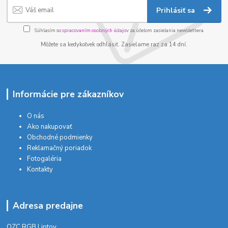
Prihlásiť sa
Súhlasím so
spracovaním osobných údajov
za účelom zasielania newslettera.
Môžete sa kedykoľvek odhlásiť. Zasielame raz za 14 dní.
Informácie pre zákazníkov
O nás
Ako nakupovať
Obchodné podmienky
Reklamačný poriadok
Fotogaléria
Kontakty
Adresa predajne
OZC RGB Liptov