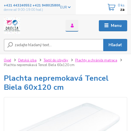
0
ks
+421 443240552 +421 948025800
EUR
za
denne od 9:00-19:00 hod.)
Menu
Hľadať
Úvod
Detská izba
Textil do izbyčky
Plachty a chrániče matraca
Plachta nepremokavá Tencel Biela 60x120 cm
Plachta nepremokavá Tencel
Biela 60x120 cm