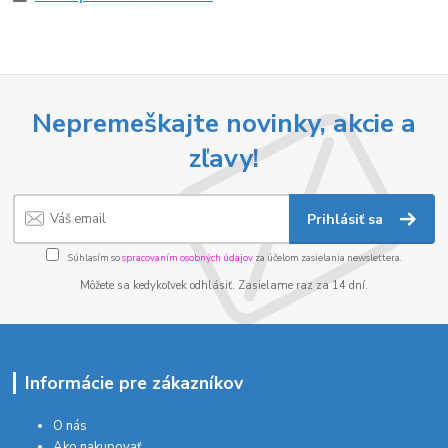
Nepremeškajte novinky, akcie a
zľavy!
Prihlásiť sa
Súhlasím so
spracovaním osobných údajov
za účelom zasielania newslettera.
Môžete sa kedykoľvek odhlásiť. Zasielame raz za 14 dní.
Informácie pre zákazníkov
O nás
Ako nakupovať