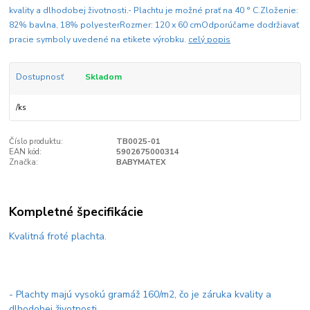
kvality a dlhodobej životnosti.- Plachtu je možné prať na 40 ° C.Zloženie:
82% bavlna, 18% polyesterRozmer: 120 x 60 cmOdporúčame dodržiavať
pracie symboly uvedené na etikete výrobku.
celý popis
Dostupnosť
Skladom
/
ks
Číslo produktu:
TB0025-01
EAN kód:
5902675000314
Značka:
BABYMATEX
Kompletné špecifikácie
Kvalitná froté plachta.
- Plachty majú vysokú gramáž 160/m2, čo je záruka kvality a
dlhodobej životnosti.