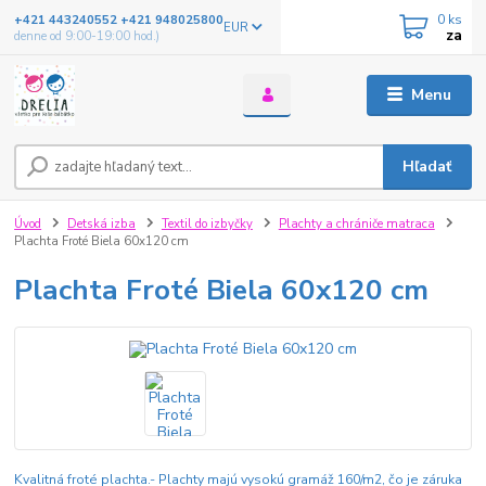
0
ks
+421 443240552 +421 948025800
EUR
za
denne od 9:00-19:00 hod.)
Menu
Hľadať
Úvod
Detská izba
Textil do izbyčky
Plachty a chrániče matraca
Plachta Froté Biela 60x120 cm
Plachta Froté Biela 60x120 cm
Kvalitná froté plachta.- Plachty majú vysokú gramáž 160/m2, čo je záruka