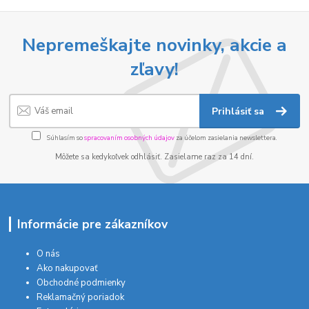
Nepremeškajte novinky, akcie a
zľavy!
Prihlásiť sa
Súhlasím so
spracovaním osobných údajov
za účelom zasielania newslettera.
Môžete sa kedykoľvek odhlásiť. Zasielame raz za 14 dní.
Informácie pre zákazníkov
O nás
Ako nakupovať
Obchodné podmienky
Reklamačný poriadok