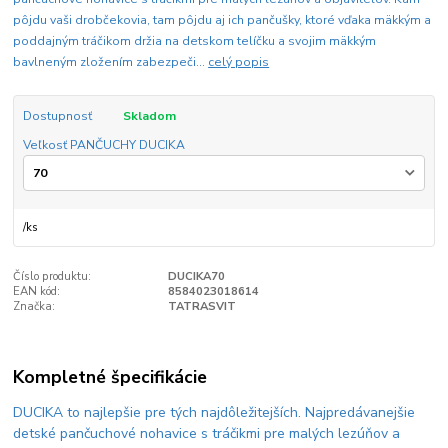
pôjdu vaši drobčekovia, tam pôjdu aj ich pančušky, ktoré vďaka mäkkým a
poddajným tráčikom držia na detskom telíčku a svojim mäkkým
bavlneným zložením zabezpeči...
celý popis
Dostupnosť
Skladom
Veľkosť PANČUCHY DUCIKA
/
ks
Číslo produktu:
DUCIKA70
EAN kód:
8584023018614
Značka:
TATRASVIT
Kompletné špecifikácie
DUCIKA to najlepšie pre tých najdôležitejších. Najpredávanejšie
detské pančuchové nohavice s tráčikmi pre malých lezúňov a