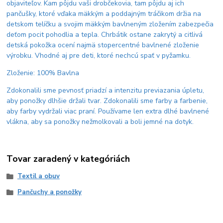
objaviteľov. Kam pôjdu vaši drobčekovia, tam pôjdu aj ich
pančušky, ktoré vďaka mäkkým a poddajným tráčikom držia na
detskom telíčku a svojim mäkkým bavlneným zložením zabezpečia
deťom pocit pohodlia a tepla. Chrbátik ostane zakrytý a citlivá
detská pokožka ocení najmä stopercentné bavlnené zloženie
výrobku. Vhodné aj pre deti, ktoré nechcú spať v pyžamku.
Zloženie: 100% Bavlna
Zdokonalili sme pevnosť priadzí a intenzitu previazania úpletu,
aby ponožky dlhšie držali tvar. Zdokonalili sme farby a farbenie,
aby farby vydržali viac praní. Používame len extra dlhé bavlnené
vlákna, aby sa ponožky nežmolkovali a boli jemné na dotyk.
Tovar zaradený v kategóriách
Textil a obuv
Pančuchy a ponožky