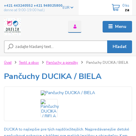
0
ks
+421 443240552 +421 948025800
EUR
za
denne od 9:00-19:00 hod.)
Menu
Hľadať
Úvod
Textil a obuv
Pančuchy a ponožky
Pančuchy DUCIKA / BIELA
Pančuchy DUCIKA / BIELA
DUCIKA to najlepšie pre tých najdôležitejších. Najpredávanejšie detské
pančuchové nohavice s tráčikmi pre malých lezúňov a objaviteľov. Kam