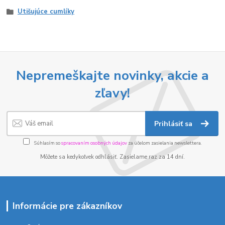
Utišujúce cumlíky
Nepremeškajte novinky, akcie a
zľavy!
Prihlásiť sa
Súhlasím so
spracovaním osobných údajov
za účelom zasielania newslettera.
Môžete sa kedykoľvek odhlásiť. Zasielame raz za 14 dní.
Informácie pre zákazníkov