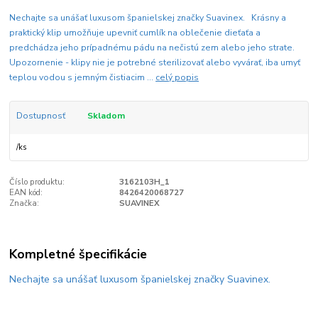
Nechajte sa unášať luxusom španielskej značky Suavinex. Krásny a
praktický klip umožňuje upevniť cumlík na oblečenie dieťaťa a
predchádza jeho prípadnému pádu na nečistú zem alebo jeho strate.
Upozornenie - klipy nie je potrebné sterilizovať alebo vyvárať, iba umyť
teplou vodou s jemným čistiacim ...
celý popis
Dostupnosť
Skladom
/
ks
Číslo produktu:
3162103H_1
EAN kód:
8426420068727
Značka:
SUAVINEX
Kompletné špecifikácie
Nechajte sa unášať luxusom španielskej značky Suavinex.