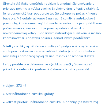
Širokohrdlá fľaša umožňuje rodičom jednoduchšie umývanie a
prípravu pokrmu a vďaka svojmu širokému dnu je lepšie stabilná.
Jej ergonomický tvar podporuje lepšie uchopenie počas kŕmenia
bábätka. Má guľatý silikónový náhradný cumlík a anti-kolikové
prieduchy, ktoré zamedzujú hromadeniu vzduchu a jeho prehĺtanie
počas kŕmenia, čím sa znižuje pravdepodobnosť vzniku
novorodeneckej koliky. 3-pozičným náhradným cumlíkom je možno
koordinovať silu prietoku pokrmu jednoduchým pootáčaním.
Všetky cumlíky aj náhradné cumlíky sú podporené a vyrábané v
spolupráci s Asociáciou španielskych detských ortodontistu a
rešpektujú prirodzený vývoj ďasien, zubov i poschodia dieťaťa.
Farby použité pre dekorovanie výrobkov značky Suavinex sú
prírodné a netoxické, prehnané čistenie ich môže poškodiť.
• objem: 270 ml
• tvar náhradného cumlíka: guľatý
• veľkosť prietoku náhradného cumlíka: 3-pozičný (nastaviteľný)