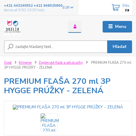
0
ks
+421 443240552 +421 948025800
EUR
za
denne od 9:00-19:00 hod.)
Menu
Hľadať
Úvod
Kŕmenie
Dojčenské fľaše a odsávačky
PREMIUM FĽAŠA 270 ml
3P HYGGE PRÚŽKY - ZELENÁ
PREMIUM FĽAŠA 270 ml 3P
HYGGE PRÚŽKY - ZELENÁ