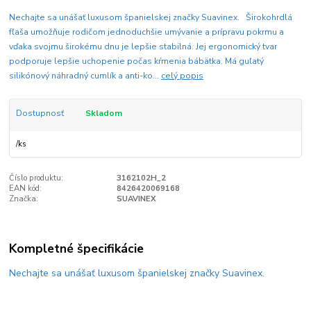
Nechajte sa unášať luxusom španielskej značky Suavinex. Širokohrdlá
fľaša umožňuje rodičom jednoduchšie umývanie a prípravu pokrmu a
vďaka svojmu širokému dnu je lepšie stabilná. Jej ergonomický tvar
podporuje lepšie uchopenie počas kŕmenia bábätka. Má guľatý
silikónový náhradný cumlík a anti-ko...
celý popis
Dostupnosť
Skladom
/
ks
Číslo produktu:
3162102H_2
EAN kód:
8426420069168
Značka:
SUAVINEX
Kompletné špecifikácie
Nechajte sa unášať luxusom španielskej značky Suavinex.