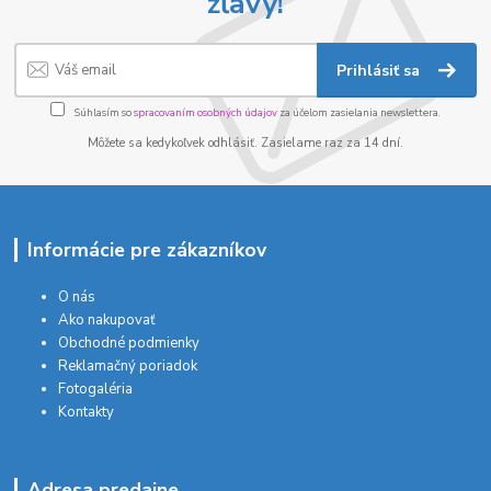
zľavy!
Prihlásiť sa
Súhlasím so
spracovaním osobných údajov
za účelom zasielania newslettera.
Môžete sa kedykoľvek odhlásiť. Zasielame raz za 14 dní.
Informácie pre zákazníkov
O nás
Ako nakupovať
Obchodné podmienky
Reklamačný poriadok
Fotogaléria
Kontakty
Adresa predajne