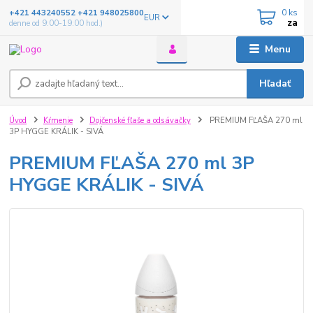
0
ks
+421 443240552 +421 948025800
EUR
za
denne od 9:00-19:00 hod.)
Menu
Hľadať
Úvod
Kŕmenie
Dojčenské fľaše a odsávačky
PREMIUM FĽAŠA 270 ml
3P HYGGE KRÁLIK - SIVÁ
PREMIUM FĽAŠA 270 ml 3P
HYGGE KRÁLIK - SIVÁ