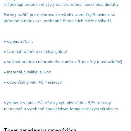
rešpektujú prirodzený vývoj ďasien, zubov i poschodia dieťaťa.
Farby použité pre dekorovanie výrobkov značky Suavinex sú
prírodné a netoxické, prehnané čistenie ich môže poškodiť.
• objem: 270 ml
• tvar náhradného cumlíka: guľatý
• veľkosť prietoku náhradného cumlíka: 3-pozičný (nastaviteľný)
• materiál cumlíka: silikón
• odporúčaný vek: +0 mesiacov
Vyrobené v rámci EÚ. Všetky výrobky sú bez BPA, klinicky
testované a vyrobené španielskym farmaceutickým výrobcom.
Tovar zaradený v kategóriách