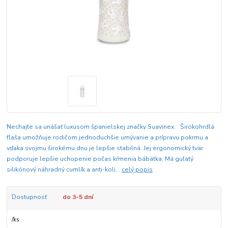
Nechajte sa unášať luxusom španielskej značky Suavinex. Širokohrdlá
fľaša umožňuje rodičom jednoduchšie umývanie a prípravu pokrmu a
vďaka svojmu širokému dnu je lepšie stabilná. Jej ergonomický tvar
podporuje lepšie uchopenie počas kŕmenia bábätka. Má guľatý
silikónový náhradný cumlík a anti-koli...
celý popis
Dostupnosť
do 3-5 dní
/
ks