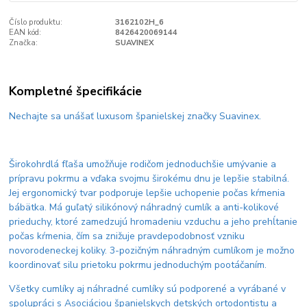
Číslo produktu:
3162102H_6
EAN kód:
8426420069144
Značka:
SUAVINEX
Kompletné špecifikácie
Nechajte sa unášať luxusom španielskej značky Suavinex.
Širokohrdlá fľaša umožňuje rodičom jednoduchšie umývanie a
prípravu pokrmu a vďaka svojmu širokému dnu je lepšie stabilná.
Jej ergonomický tvar podporuje lepšie uchopenie počas kŕmenia
bábätka. Má guľatý silikónový náhradný cumlík a anti-kolikové
prieduchy, ktoré zamedzujú hromadeniu vzduchu a jeho prehĺtanie
počas kŕmenia, čím sa znižuje pravdepodobnosť vzniku
novorodeneckej koliky. 3-pozičným náhradným cumlíkom je možno
koordinovať silu prietoku pokrmu jednoduchým pootáčaním.
Všetky cumlíky aj náhradné cumlíky sú podporené a vyrábané v
spolupráci s Asociáciou španielskych detských ortodontistu a