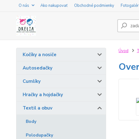
O nás
Ako nakupovať
Obchodné podmienky
Fotogalér
Úvod
T
Kočíky a nosiče
Over
Autosedačky
Cumlíky
Hračky a hojdačky
Textil a obuv
Body
Polodupačky