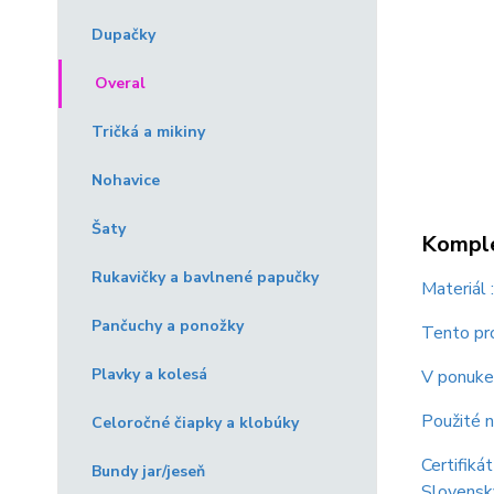
Dupačky
Overal
Tričká a mikiny
Nohavice
Šaty
Komple
Rukavičky a bavlnené papučky
Materiál
Pančuchy a ponožky
Tento pro
Plavky a kolesá
V ponuke 
Použité n
Celoročné čiapky a klobúky
Certifiká
Bundy jar/jeseň
Slovensk