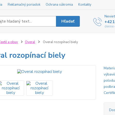
ia
Reklamačný poriadok
Ochrana súkromia
Kontakty
Neviet
Hľadať
+421
denne 
extil a obuv
Overal
Overal rozopínací biely
al rozopínací biely
Materi
výbavi
polodup
podbra
Certif
Dos