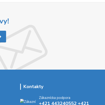
vy!
Kontakty
Zákaznícka podpora
+421 443240552 +421