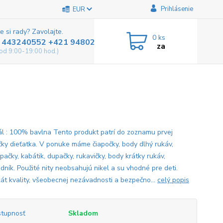
Prihlásenie
EUR
e si rady? Zavolajte.
0
ks
 443240552 +421 948025800
za
od 9:00-19:00 hod.)
ál : 100% bavlna Tento produkt patrí do zoznamu prvej
čky dieťatka. V ponuke máme čiapočky, body dlhý rukáv,
ačky, kabátik, dupačky, rukavičky, body krátky rukáv,
dník. Použité nity neobsahujú nikel a su vhodné pre deti.
ikát kvality, všeobecnej nezávadnosti a bezpečno...
celý popis
tupnosť
Skladom