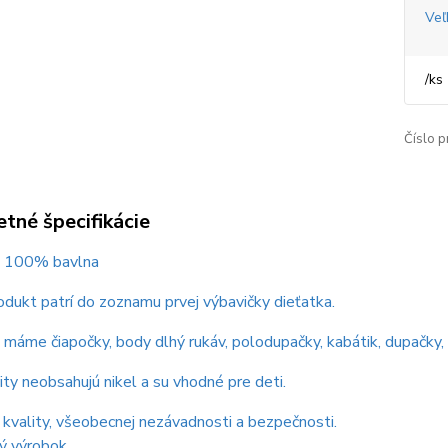
Veľ
/
ks
Číslo p
tné špecifikácie
 : 100% bavlna
dukt patrí do zoznamu prvej výbavičky dieťatka.
máme čiapočky, body dlhý rukáv, polodupačky, kabátik, dupačky, r
ity neobsahujú nikel a su vhodné pre deti.
t kvality, všeobecnej nezávadnosti a bezpečnosti.
ý výrobok.