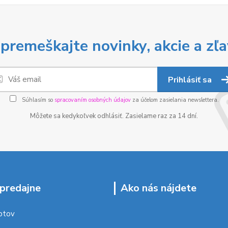
premeškajte novinky, akcie a zľa
Prihlásiť sa
Súhlasím so
spracovaním osobných údajov
za účelom zasielania newslettera.
Môžete sa kedykoľvek odhlásiť. Zasielame raz za 14 dní.
predajne
Ako nás nájdete
ptov