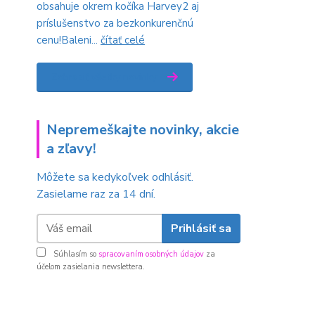
obsahuje okrem kočíka Harvey2 aj
príslušenstvo za bezkonkurenčnú
cenu!Baleni...
čítať celé
Zobraziť všetky novinky
Nepremeškajte novinky, akcie
a zľavy!
Môžete sa kedykoľvek odhlásiť.
Zasielame raz za 14 dní.
Prihlásiť sa
Súhlasím so
spracovaním osobných údajov
za
účelom zasielania newslettera.