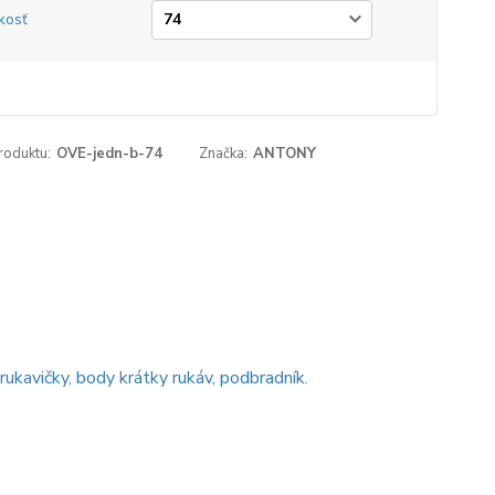
kosť
roduktu:
OVE-jedn-b-74
Značka:
ANTONY
ukavičky, body krátky rukáv, podbradník.