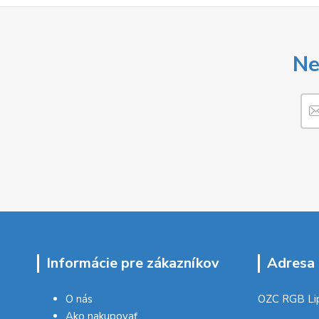
Ne
Informácie pre zákazníkov
Adresa 
O nás
OZC RGB Li
Ako nakupovať