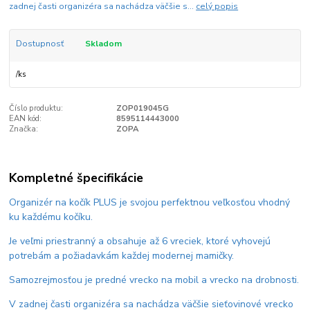
zadnej časti organizéra sa nachádza väčšie s...
celý popis
Dostupnosť
Skladom
/
ks
Číslo produktu:
ZOP019045G
EAN kód:
8595114443000
Značka:
ZOPA
Kompletné špecifikácie
Organizér na kočík PLUS je svojou perfektnou veľkosťou vhodný
ku každému kočíku.
Je veľmi priestranný a obsahuje až 6 vreciek, ktoré vyhovejú
potrebám a požiadavkám každej modernej mamičky.
Samozrejmosťou je predné vrecko na mobil a vrecko na drobnosti.
V zadnej časti organizéra sa nachádza väčšie sieťovinové vrecko