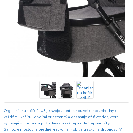
Organizér na kočík PLUS je svojou perfektnou veľkosťou vhodný ku
každému kočíku. Je veľmi priestranný a obsahuje až 6 vreciek, ktoré
vyhovejú potrebám a požiadavkám každej modernej mamičky.
Samozrejmosťou je predné vrecko na mobil a vrecko na drobnosti. V