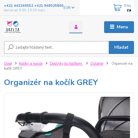
0
ks
+421 443240552 +421 948025800
EUR
za
denne od 9:00-19:00 hod.)
Menu
Hľadať
Úvod
Kočíky a nosiče
Doplnky ku kočíkom
Ostatné
Organizér na
kočík GREY
Organizér na kočík GREY