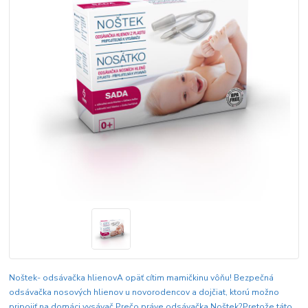
Noštek- odsávačka hlienovA opäť cítim mamičkinu vôňu! Bezpečná
odsávačka nosových hlienov u novorodencov a dojčiat, ktorú možno
pripojiť na domáci vysávač.Prečo práve odsávačka Noštek?Pretože táto