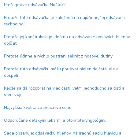
Prečo práve odsávačka Noštek?
Pretože táto odsávačka je založená na najúčinnejšej odsávacej
technológii
Pretože jej konštrukcia je ideálna na odsávanie nosových hlienov
dojčiat
Pretože účinne a rýchlo odstráni sekrét z nosovej dutiny
Pretože túto odsávačku môžu používať nielen dojčatá, ale aj
dospelí
Keďže sa dá rozobrať na viac častí, veľmi jednoducho sa čistí a
sterilizuje
Najvyššia kvalita za priaznivú cenu
Odporúčané detskými lekármi a otorinolaryngológmi.
Sada obsahuje: odsávačku hlienov, náhradnú saciu hlavicu a