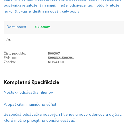
odsávačka je založená na najúčinnejšej odsávacej technológiiPretože
jej konštrukcia je ideálna na odsá...
celý popis
Dostupnosť
Skladom
/
ks
Číslo produktu:
500307
EAN kód:
5998321500291
Značka:
NOSATKO
Kompletné špecifikácie
Noštek- odsávačka hlienov
A opäť cítim mamičkinu vôňu!
Bezpečná odsávačka nosových hlienov u novorodencov a dojčiat,
ktorú možno pripojiť na domáci vysávač.