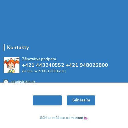
Kontakty
Zákaznícka podpora
+421 443240552 +421 948025800
denne od 9:00-19:00 hod.)
info@drelia.sk
Súhlasím
Nastavenia
Súhlas môžete odmietnuť
tu
.
Vytvorené na
Eshop-rychlo.sk