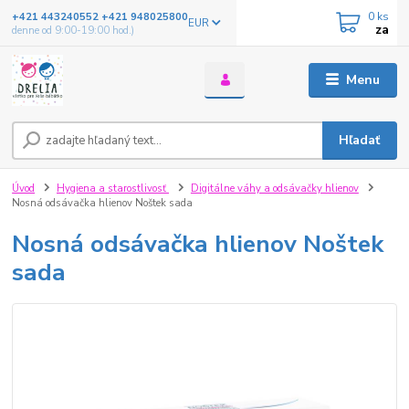
0
ks
+421 443240552 +421 948025800
EUR
za
denne od 9:00-19:00 hod.)
Menu
Hľadať
Úvod
Hygiena a starostlivosť
Digitálne váhy a odsávačky hlienov
Nosná odsávačka hlienov Noštek sada
Nosná odsávačka hlienov Noštek
sada