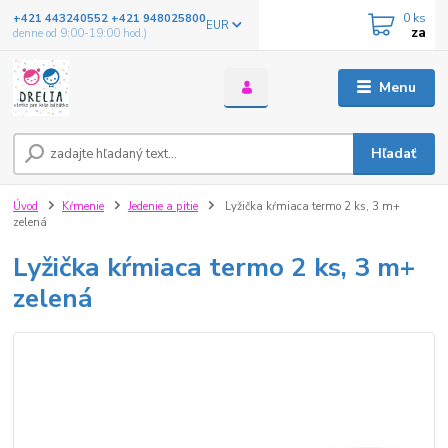
0
ks
+421 443240552 +421 948025800
EUR
za
denne od 9:00-19:00 hod.)
Menu
Hľadať
Úvod
Kŕmenie
Jedenie a pitie
Lyžička kŕmiaca termo 2 ks, 3 m+
zelená
Lyžička kŕmiaca termo 2 ks, 3 m+
zelená