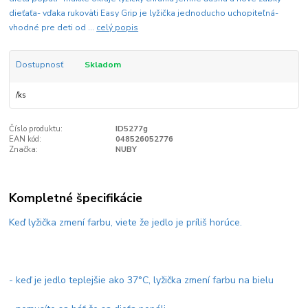
dieťaťa- vďaka rukoväti Easy Grip je lyžička jednoducho uchopiteľná-
vhodné pre deti od ...
celý popis
Dostupnosť
Skladom
/
ks
Číslo produktu:
ID5277g
EAN kód:
048526052776
Značka:
NUBY
Kompletné špecifikácie
Keď lyžička zmení farbu, viete že jedlo je príliš horúce.
- keď je jedlo teplejšie ako 37°C, lyžička zmení farbu na bielu