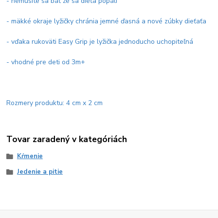
- nemusíte sa báť že sa dieťa popáli
- mäkké okraje lyžičky chránia jemné ďasná a nové zúbky dieťaťa
- vďaka rukoväti Easy Grip je lyžička jednoducho uchopiteľná
- vhodné pre deti od 3m+
Rozmery produktu: 4 cm x 2 cm
Tovar zaradený v kategóriách
Kŕmenie
Jedenie a pitie