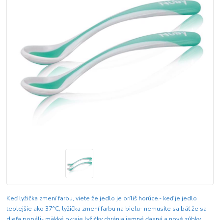
Keď lyžička zmení farbu, viete že jedlo je príliš horúce.- keď je jedlo
teplejšie ako 37°C, lyžička zmení farbu na bielu- nemusíte sa báť že sa
dieťa popáli- mäkké okraje lyžičky chránia jemné ďasná a nové zúbky