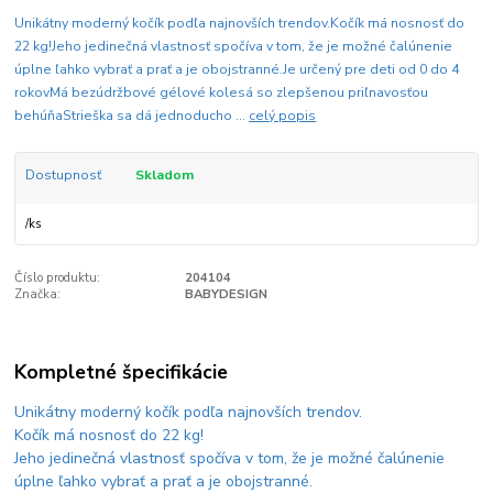
Unikátny moderný kočík podľa najnovších trendov.Kočík má nosnosť do
22 kg!Jeho jedinečná vlastnosť spočíva v tom, že je možné čalúnenie
úplne ľahko vybrať a prať a je obojstranné.Je určený pre deti od 0 do 4
rokovMá bezúdržbové gélové kolesá so zlepšenou priľnavosťou
behúňaStrieška sa dá jednoducho ...
celý popis
Dostupnosť
Skladom
/
ks
Číslo produktu:
204104
Značka:
BABYDESIGN
Kompletné špecifikácie
Unikátny moderný kočík podľa najnovších trendov.
Kočík má nosnosť do 22 kg!
Jeho jedinečná vlastnosť spočíva v tom, že je možné čalúnenie
úplne ľahko vybrať a prať a je obojstranné.