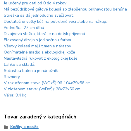
Je určený pre deti od 0 do 4 rokov
Má bezúdržbové gélové kolesá so zlepšenou priľnavosťou behúňa
Strieška sa dá jednoducho zväčšovať.
Dostatočne veľký kôš na potrebné veci alebo na nákup.
Podnožka, 27 cm dlhá
Dizajnová vložka, ktorá je na dotyk príjemná
Eloxovaný dizajn s jedinečnou farbou
Všetky kolesá majú tlmenie nárazov.
Odnímateľné madlo z ekologickej kože
Nastaviteľná rukoväť z ekologickej kože
Ľahko sa skladá.
Sučasťou balenia je nánožník.
Rozmery:
V rozloženom stave:(VxDxŠ):96-104x79x56 cm
V zloženom stave: (VxDxŠ): 28x72x56 cm
Váha: 9,4 kg
Tovar zaradený v kategóriách
Kočíky a nosiče