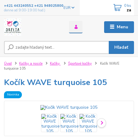
0
ks
+421 443240552 +421 948025800
EUR
za
denne od 9:00-19:00 hod.)
Menu
Hľadať
Úvod
Kočíky a nosiče
Kočíky
Športové kočíky
Kočík WAVE
turquoise 105
Kočík WAVE turquoise 105
Novinka