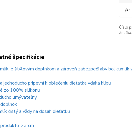
/
ks
Číslo p
Značka:
tné špecifikácie
umlík je štýlovým doplnkom a zároveň zabezpečí aby bol cumlík v
sa jednoducho pripevní k oblečeniu dieťatka vďaka klipu
né zo 100% silikónu
noducho umývateľný
 doplnok
umlík čistý a vždy na dosah dieťatku
produktu: 23 cm