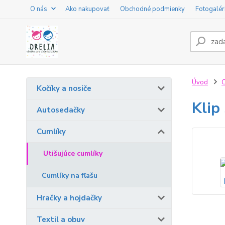
O nás
Ako nakupovať
Obchodné podmienky
Fotogalér
Úvod
C
Kočíky a nosiče
Klip
Autosedačky
Cumlíky
Utišujúce cumlíky
Cumlíky na fľašu
Hračky a hojdačky
Textil a obuv