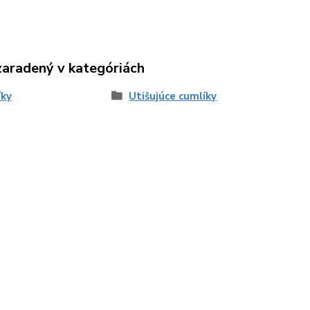
zaradený v kategóriách
íky
Utišujúce cumlíky