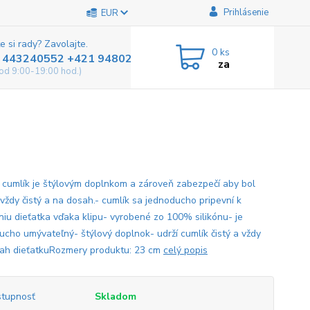
Prihlásenie
EUR
e si rady? Zavolajte.
0
ks
 443240552 +421 948025800
za
od 9:00-19:00 hod.)
a cumlík je štýlovým doplnkom a zároveň zabezpečí aby bol
 vždy čistý a na dosah.- cumlík sa jednoducho pripevní k
niu dieťatka vďaka klipu- vyrobené zo 100% silikónu- je
ucho umývateľný- štýlový doplnok- udrží cumlík čistý a vždy
ah dieťatkuRozmery produktu: 23 cm
celý popis
tupnosť
Skladom