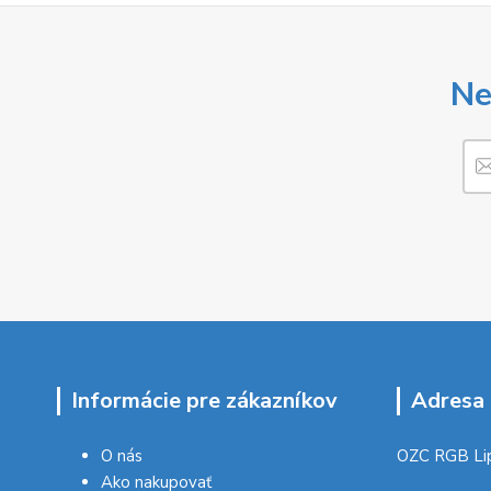
Ne
Informácie pre zákazníkov
Adresa 
O nás
OZC RGB Li
Ako nakupovať