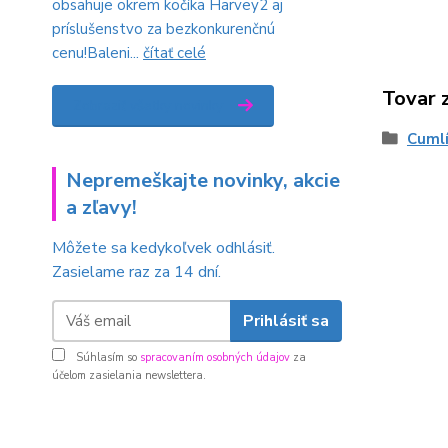
obsahuje okrem kočíka Harvey2 aj
príslušenstvo za bezkonkurenčnú
cenu!Baleni...
čítať celé
Tovar 
Zobraziť všetky novinky
Cuml
Nepremeškajte novinky, akcie
a zľavy!
Môžete sa kedykoľvek odhlásiť.
Zasielame raz za 14 dní.
Prihlásiť sa
Súhlasím so
spracovaním osobných údajov
za
účelom zasielania newslettera.