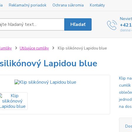
ia
Reklamačný poriadok
Ochrana súkromia
Kontakty
Neviet
Hľadať
+421
denne 
umlíky
Utišujúce cumlíky
Klip silikónový Lapidou blue
 silikónový Lapidou blue
Klip n
cumlík
obleče
jednod
na dos
Dos