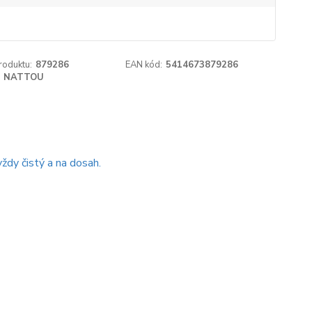
roduktu:
879286
EAN kód:
5414673879286
NATTOU
ždy čistý a na dosah.