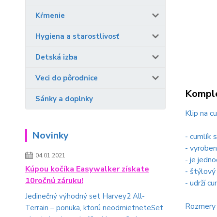
Kŕmenie
Hygiena a starostlivosť
Detská izba
Veci do pôrodnice
Komple
Sánky a doplnky
Klip na c
Novinky
- cumlík 
- vyrobe
04.01.2021
- je jed
Kúpou kočíka Easywalker získate
- štýlový
10ročnú záruku!
- udrží c
Jedinečný výhodný set Harvey2 All-
Rozmery 
Terrain – ponuka, ktorú neodmietneteSet