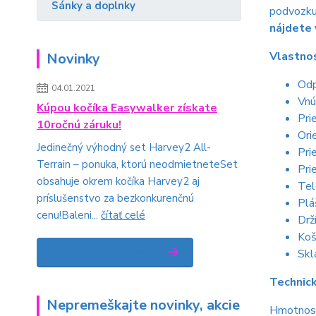
Sánky a doplnky
podvozku,
nájdete 
Vlastnos
Novinky
Odp
04.01.2021
Vnú
Kúpou kočíka Easywalker získate
Pri
10ročnú záruku!
Ori
Jedinečný výhodný set Harvey2 All-
Pri
Terrain – ponuka, ktorú neodmietneteSet
Pri
obsahuje okrem kočíka Harvey2 aj
Tel
príslušenstvo za bezkonkurenčnú
Plá
cenu!Baleni...
čítať celé
Drži
Koš
Zobraziť všetky novinky
Skl
Technick
Nepremeškajte novinky, akcie
Hmotnosť