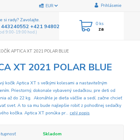
Prihlásenie
EUR
e si rady? Zavolajte.
0
ks
 443240552 +421 948025800
za
od 9:00-19:00 hod.)
OČÍK APTICA XT 2021 POLAR BLUE
CA XT 2021 POLAR BLUE
vý kočík Aptica XT s veľkými kolesami a nastaviteľným
ením. Priestorný, dokonale vybavený sedačkou, pre deti od
nia až do 22 kg. Akonáhle je dieťa väčšie a sedí, začne chcieť
vať svet. A to sa mu bude najlepšie robiť z pohodlnej sedačky
vého kočíka. Aptica XT ponúka pr...
celý popis
tupnosť
Skladom