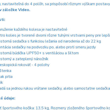
 nastaviteľná do 4 polôh, sa prispôsobí rôznym výškam postavy
v záložke Video.
ti:
ruženie každého kolesa je nastaviteľné
tro kolies je tvorené dvomi rôzne tuhými vrstvami peny pre lepš
estorná sedačka s funkciou ležania od narodenia až do 22 kg
entácia sedačky na podvozku po, alebo proti smeru jazdy
estorná búdička UPF50+ s ventiláciou a šiltom
estorný a zateplený nánožník
eskopická rokoväť - 4 polohy
štenka
ak pitia
ík
adá sa jednou rukou vrátane sedačky, alebo samostatne sedačka
é údaje:
 športového kočíka: 13,5 kg, Rozmery zloženého športového k