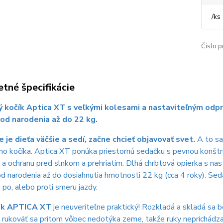
/
ks
Číslo p
tné špecifikácie
 kočík Aptica XT s veľkými kolesami a nastaviteľným odp
 od narodenia až do 22 kg.
 je dieťa väčšie a sedí, začne chcieť objavovať svet.
A to sa
o kočíka. Aptica XT ponúka priestornú sedačku s pevnou konštr
u a ochranu pred slnkom a prehriatím. Dlhá chrbtová opierka s n
od narodenia až do dosiahnutia hmotnosti 22 kg (cca 4 roky). Se
u po, alebo proti smeru jazdy.
ok APTICA XT
je neuveriteľne praktický! Rozkladá a skladá sa b
 rukoväť sa pritom vôbec nedotýka zeme, takže ruky neprichádza