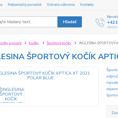
ia
Reklamačný poriadok
Ochrana súkromia
Kontakty
Neviet
Hľadať
+421
denne 
očíky a nosiče
Kočíky
Športové kočíky
INGLESINA ŠPORTOVÝ K
LESINA ŠPORTOVÝ KOČÍK APTI
Športo
odpruž
narode
objavo
športo
Dos