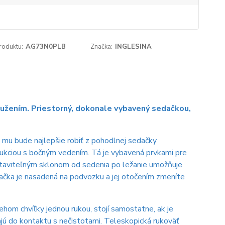
roduktu:
AG73N0PLB
Značka:
INGLESINA
ružením. Priestorný, dokonale vybavený sedačkou,
 mu bude najlepšie robiť z pohodlnej sedačky
ukciou s bočným vedením. Tá je vybavená prvkami pre
astaviteľným sklonom od sedenia po ležanie umožňuje
dačka je nasadená na podvozku a jej otočením zmeníte
ehom chvíľky jednou rukou, stojí samostatne, ak je
jú do kontaktu s nečistotami. Teleskopická rukoväť