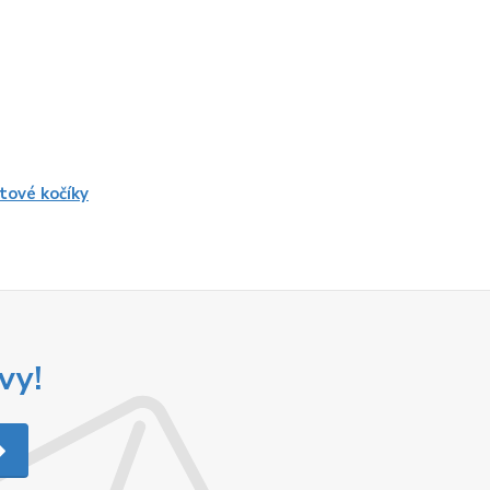
tové kočíky
vy!