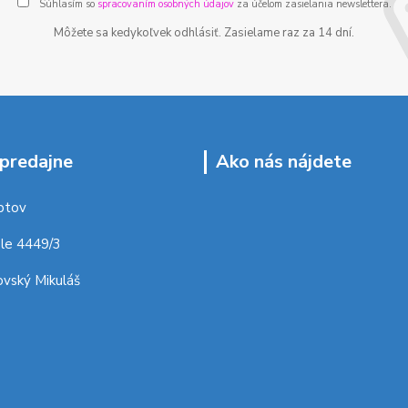
Súhlasím so
spracovaním osobných údajov
za účelom zasielania newslettera.
Môžete sa kedykoľvek odhlásiť. Zasielame raz za 14 dní.
predajne
Ako nás nájdete
ptov
le 4449/3
vský Mikuláš