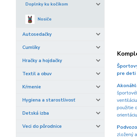
Doplnky ku kočíkom
Nosiče
Autosedačky
Cumlíky
Komple
Hračky a hojdačky
Športový
pre deti
Textil a obuv
Akonáhle
Kŕmenie
športovéh
Hygiena a starostlivosť
ventiláci
použitie 
Detská izba
orientáci
Veci do pôrodnice
Podvoz
zložený a