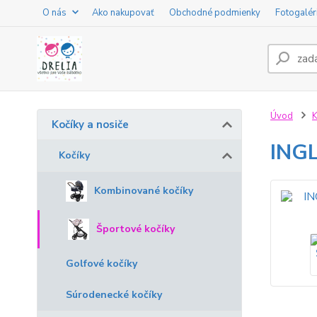
O nás
Ako nakupovať
Obchodné podmienky
Fotogalér
Úvod
K
Kočíky a nosiče
ING
Kočíky
Kombinované kočíky
Športové kočíky
Golfové kočíky
Súrodenecké kočíky