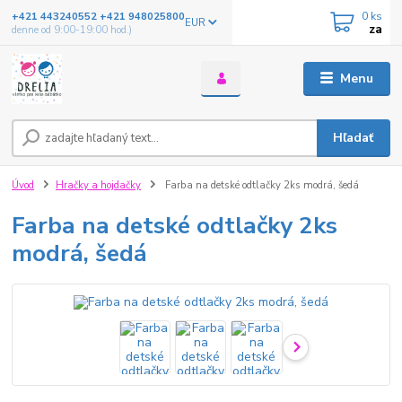
0
ks
+421 443240552 +421 948025800
EUR
za
denne od 9:00-19:00 hod.)
Menu
Hľadať
Úvod
Hračky a hojdačky
Farba na detské odtlačky 2ks modrá, šedá
Farba na detské odtlačky 2ks
modrá, šedá