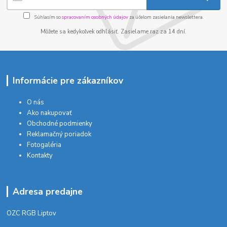
Súhlasím so
spracovaním osobných údajov
za účelom zasielania newslettera.
Môžete sa kedykoľvek odhlásiť. Zasielame raz za 14 dní.
Informácie pre zákazníkov
O nás
Ako nakupovať
Obchodné podmienky
Reklamačný poriadok
Fotogaléria
Kontakty
Adresa predajne
OZC RGB Liptov