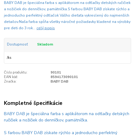
BABY DAB je špeciálna farba s aplikátorom na odtlačky detských ručičiek
a nožičiek do denníčkov, pamätníčka.S farbou BABY DAB získate rýchlo a
jednoducho perfektný odtlačok Vášho dieťaťa vykreslený do najmenších
detailov.Naša farba spĺňa všetky náročné požiadavky kladené na výrobky
pre deti do 3 rok...
celý popis
Dostupnosť
Skladom
/
ks
Číslo produktu:
90101
EAN kód:
8594173090101
Značka:
BABY DAB
Kompletné špecifikácie
BABY DAB je špeciálna farba s aplikátorom na odtlačky detských
ručičiek a nožičiek do denníčkov, pamätníčka.
S farbou BABY DAB získate rýchlo a jednoducho perfektný