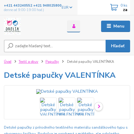
0
ks
+421 443240552 +421 948025800
EUR
za
denne od 9:00-19:00 hod.)
Menu
Hľadať
Úvod
Textil a obuv
Papučky
Detské papučky VALENTÍNKA
Detské papučky VALENTÍNKA
Detské papučky z prírodného textilného materiálu sandálkového typu s
otvorenou špičkou. Podošva je vyrobená z mäkkého, ale odolného