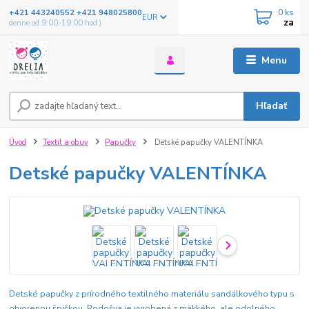
0
ks
+421 443240552 +421 948025800
EUR
za
denne od 9:00-19:00 hod.)
Menu
Hľadať
Úvod
Textil a obuv
Papučky
Detské papučky VALENTÍNKA
Detské papučky VALENTÍNKA
Detské papučky z prírodného textilného materiálu sandálkového typu s
otvorenou špičkou. Podošva je vyrobená z mäkkého, ale odolného