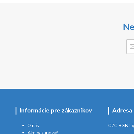
Ne
Informácie pre zákazníkov
Adresa 
O nás
OZC RGB Li
Ako nakupovať