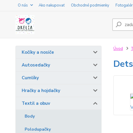
O nás
Ako nakupovať
Obchodné podmienky
Fotogalér
Úvod
T
Kočíky a nosiče
Det
Autosedačky
Cumlíky
Hračky a hojdačky
Textil a obuv
Body
Polodupačky