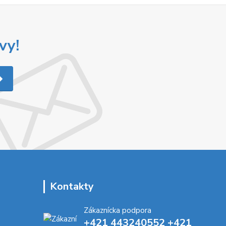
vy!
Kontakty
Zákaznícka podpora
+421 443240552 +421