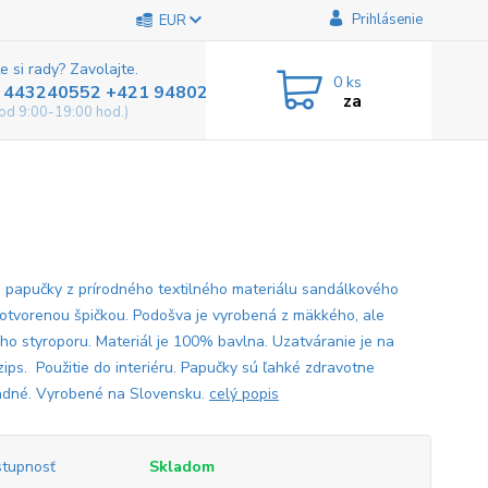
Prihlásenie
EUR
e si rady? Zavolajte.
0
ks
 443240552 +421 948025800
za
od 9:00-19:00 hod.)
 papučky z prírodného textilného materiálu sandálkového
 otvorenou špičkou. Podošva je vyrobená z mäkkého, ale
ho styroporu. Materiál je 100% bavlna. Uzatváranie je na
zips. Použitie do interiéru. Papučky sú ľahké zdravotne
dné. Vyrobené na Slovensku.
celý popis
tupnosť
Skladom