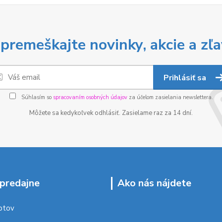
premeškajte novinky, akcie a zľa
Prihlásiť sa
Súhlasím so
spracovaním osobných údajov
za účelom zasielania newslettera.
Môžete sa kedykoľvek odhlásiť. Zasielame raz za 14 dní.
predajne
Ako nás nájdete
ptov