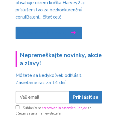
obsahuje okrem kočíka Harvey2 aj
príslušenstvo za bezkonkurenčnú
cenu!Baleni...
čítať celé
Zobraziť všetky novinky
Nepremeškajte novinky, akcie
a zľavy!
Môžete sa kedykoľvek odhlásiť.
Zasielame raz za 14 dní.
Prihlásiť sa
Súhlasím so
spracovaním osobných údajov
za
účelom zasielania newslettera.