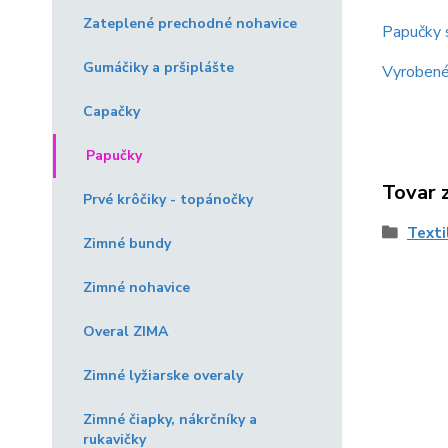
Zateplené prechodné nohavice
Papučky 
Gumáčiky a pršiplášte
Vyrobené
Capačky
Papučky
Tovar 
Prvé krôčiky - topánočky
Texti
Zimné bundy
Zimné nohavice
Overal ZIMA
Zimné lyžiarske overaly
Zimné čiapky, nákrčníky a
rukavičky