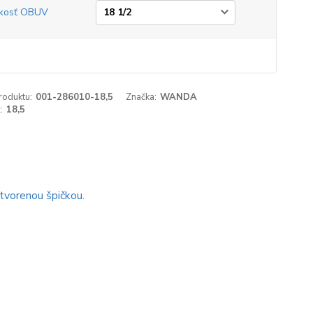
kosť OBUV
roduktu:
001-286010-18,5
Značka:
WANDA
:
18,5
tvorenou špičkou.