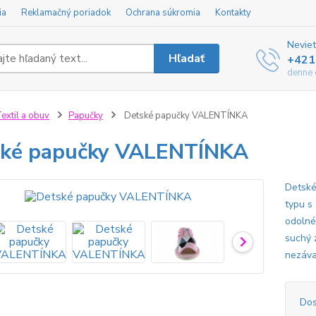
ia
Reklamačný poriadok
Ochrana súkromia
Kontakty
Neviet
Hľadať
+421
denne 
extil a obuv
Papučky
Detské papučky VALENTÍNKA
ské papučky VALENTÍNKA
Detské
typu s
odolné
suchý 
nezáva
Dos