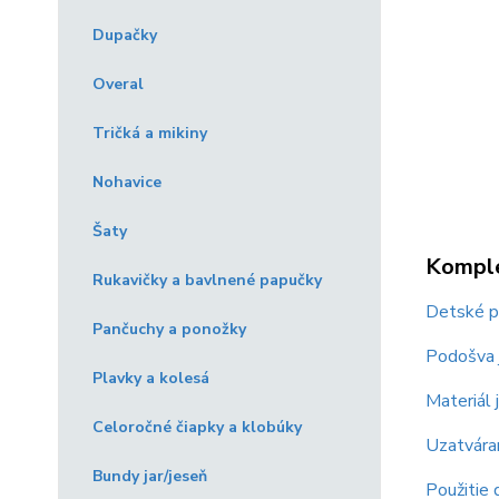
Dupačky
Overal
Tričká a mikiny
Nohavice
Šaty
Komple
Rukavičky a bavlnené papučky
Detské pa
Pančuchy a ponožky
Podošva 
Plavky a kolesá
Materiál
Celoročné čiapky a klobúky
Uzatváran
Bundy jar/jeseň
Použitie d