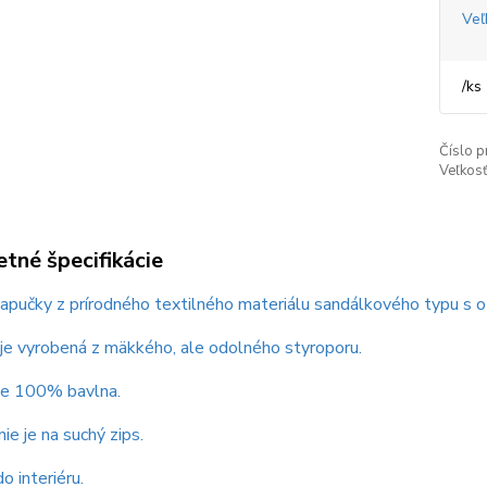
Veľ
/
ks
Číslo p
Veľkosť
tné špecifikácie
pučky z prírodného textilného materiálu sandálkového typu s o
je vyrobená z mäkkého, ale odolného styroporu.
 je 100% bavlna.
ie je na suchý zips.
o interiéru.