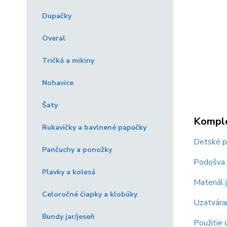
Dupačky
Overal
Tričká a mikiny
Nohavice
Šaty
Komple
Rukavičky a bavlnené papučky
Detské pa
Pančuchy a ponožky
Podošva 
Plavky a kolesá
Materiál
Celoročné čiapky a klobúky
Uzatváran
Bundy jar/jeseň
Použitie d