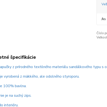
Veľ
/
ks
Číslo p
Veľkosť
tné špecifikácie
pučky z prírodného textilného materiálu sandálkového typu s o
je vyrobená z mäkkého, ale odolného styroporu.
 je 100% bavlna.
ie je na suchý zips.
o interiéru.