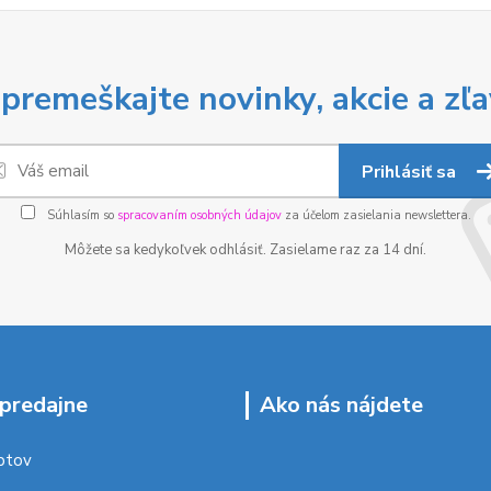
premeškajte novinky, akcie a zľa
Prihlásiť sa
Súhlasím so
spracovaním osobných údajov
za účelom zasielania newslettera.
Môžete sa kedykoľvek odhlásiť. Zasielame raz za 14 dní.
predajne
Ako nás nájdete
ptov