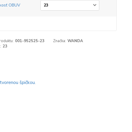
kosť OBUV
roduktu:
001-952525-23
Značka:
WANDA
:
23
tvorenou špičkou.