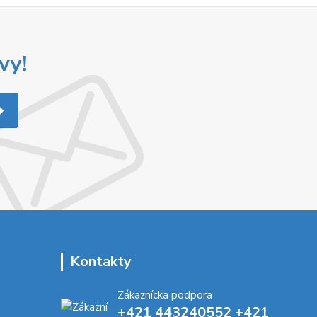
vy!
Kontakty
Zákaznícka podpora
+421 443240552 +421