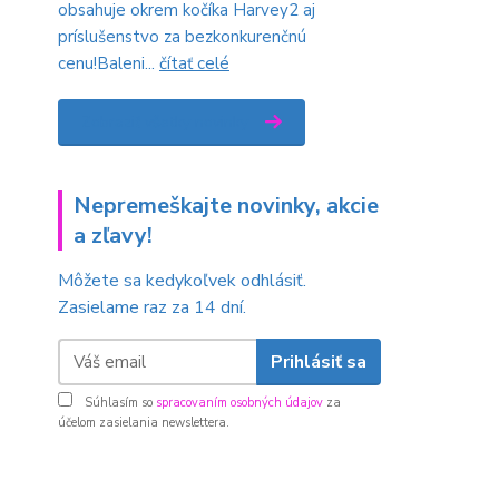
obsahuje okrem kočíka Harvey2 aj
príslušenstvo za bezkonkurenčnú
cenu!Baleni...
čítať celé
Zobraziť všetky novinky
Nepremeškajte novinky, akcie
a zľavy!
Môžete sa kedykoľvek odhlásiť.
Zasielame raz za 14 dní.
Prihlásiť sa
Súhlasím so
spracovaním osobných údajov
za
účelom zasielania newslettera.