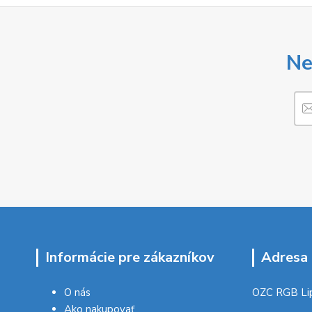
Ne
Informácie pre zákazníkov
Adresa 
O nás
OZC RGB Li
Ako nakupovať