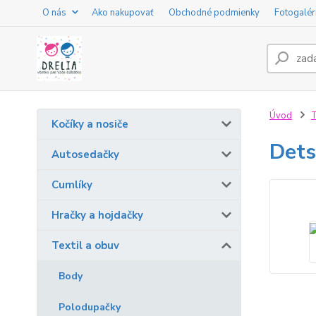
O nás
Ako nakupovať
Obchodné podmienky
Fotogalér
Úvod
T
Kočíky a nosiče
Det
Autosedačky
Cumlíky
Hračky a hojdačky
Textil a obuv
Body
Polodupačky