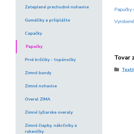
Zateplené prechodné nohavice
Papučky 
Gumáčiky a pršiplášte
Vyrobené
Capačky
Papučky
Tovar 
Prvé krôčiky - topánočky
Texti
Zimné bundy
Zimné nohavice
Overal ZIMA
Zimné lyžiarske overaly
Zimné čiapky, nákrčníky a
rukavičky