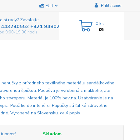
Prihlásenie
EUR
e si rady? Zavolajte.
0
ks
 443240552 +421 948025800
za
od 9:00-19:00 hod.)
 papučky z prírodného textilného materiálu sandálkového
 otvorenou špičkou. Podošva je vyrobená z mäkkého, ale
ho styroporu. Materiál je 100% bavlna. Uzatváranie je na
zips. Použitie do interiéru. Papučky sú ľahké zdravotne
dné. Vyrobené na Slovensku.
celý popis
tupnosť
Skladom