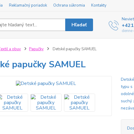
ia
Reklamačný poriadok
Ochrana súkromia
Kontakty
Neviet
Hľadať
+421
denne 
extil a obuv
Papučky
Detské papučky SAMUEL
ské papučky SAMUEL
Detské
typu s
odolné
suchý 
nezáva
Dos