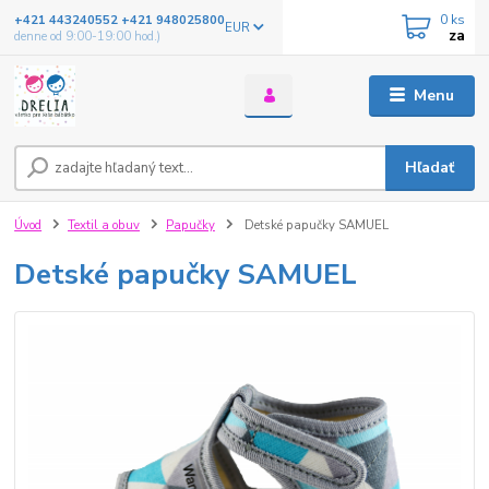
0
ks
+421 443240552 +421 948025800
EUR
za
denne od 9:00-19:00 hod.)
Menu
Hľadať
Úvod
Textil a obuv
Papučky
Detské papučky SAMUEL
Detské papučky SAMUEL