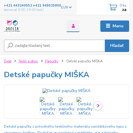
0
ks
+421 443240552 +421 948025800
EUR
za
denne od 9:00-19:00 hod.)
Menu
Hľadať
Úvod
Textil a obuv
Papučky
Detské papučky MIŠKA
Detské papučky MIŠKA
Detské papučky z prírodného textilného materiálu sandálkového typu s
otvorenou špičkou. Podošva je vyrobená z mäkkého, ale odolného