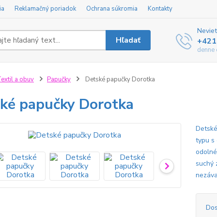
ia
Reklamačný poriadok
Ochrana súkromia
Kontakty
Neviet
Hľadať
+421
denne 
extil a obuv
Papučky
Detské papučky Dorotka
ké papučky Dorotka
Detské
typu s
odolné
suchý 
nezáva
Dos