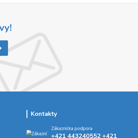
vy!
Kontakty
Zákaznícka podpora
+421 443240552 +421