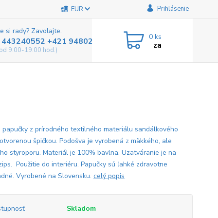
Prihlásenie
EUR
e si rady? Zavolajte.
0
ks
 443240552 +421 948025800
za
od 9:00-19:00 hod.)
 papučky z prírodného textilného materiálu sandálkového
 otvorenou špičkou. Podošva je vyrobená z mäkkého, ale
ho styroporu. Materiál je 100% bavlna. Uzatváranie je na
zips. Použitie do interiéru. Papučky sú ľahké zdravotne
dné. Vyrobené na Slovensku.
celý popis
tupnosť
Skladom