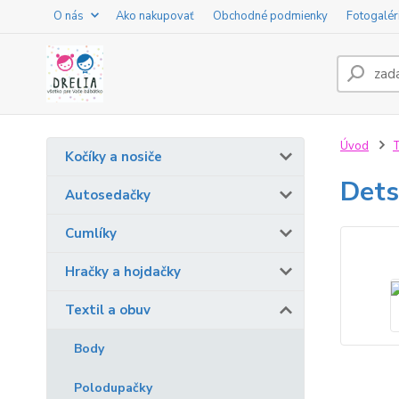
O nás
Ako nakupovať
Obchodné podmienky
Fotogalér
Úvod
T
Kočíky a nosiče
Dets
Autosedačky
Cumlíky
Hračky a hojdačky
Textil a obuv
Body
Polodupačky