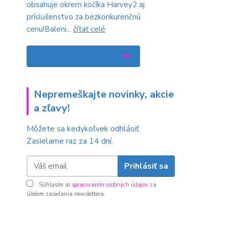
obsahuje okrem kočíka Harvey2 aj
príslušenstvo za bezkonkurenčnú
cenu!Baleni...
čítať celé
Zobraziť všetky novinky
Nepremeškajte novinky, akcie
a zľavy!
Môžete sa kedykoľvek odhlásiť.
Zasielame raz za 14 dní.
Prihlásiť sa
Súhlasím so
spracovaním osobných údajov
za
účelom zasielania newslettera.