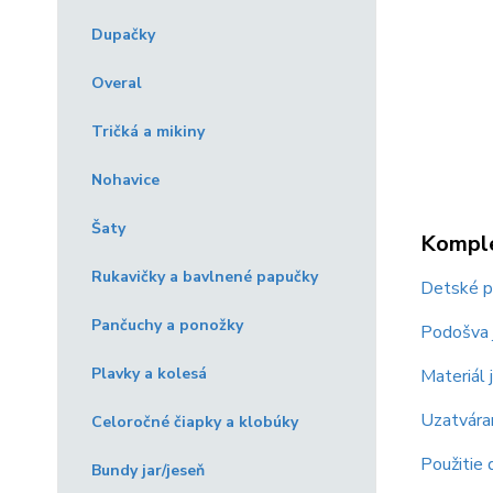
Dupačky
Overal
Tričká a mikiny
Nohavice
Šaty
Komple
Rukavičky a bavlnené papučky
Detské pa
Pančuchy a ponožky
Podošva 
Plavky a kolesá
Materiál
Uzatváran
Celoročné čiapky a klobúky
Použitie d
Bundy jar/jeseň