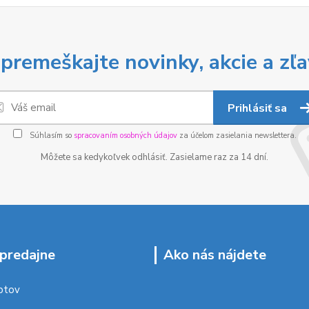
premeškajte novinky, akcie a zľa
Prihlásiť sa
Súhlasím so
spracovaním osobných údajov
za účelom zasielania newslettera.
Môžete sa kedykoľvek odhlásiť. Zasielame raz za 14 dní.
predajne
Ako nás nájdete
ptov