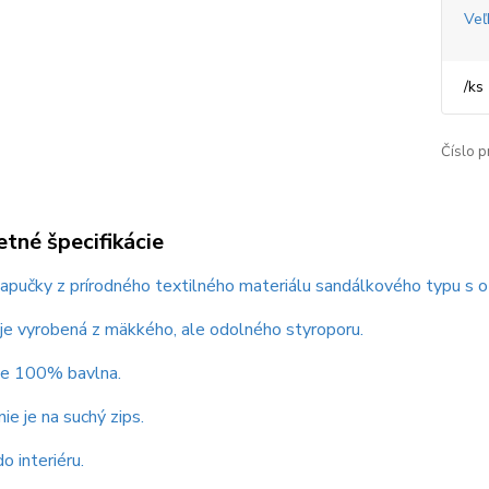
Veľ
/
ks
Číslo p
tné špecifikácie
pučky z prírodného textilného materiálu sandálkového typu s o
je vyrobená z mäkkého, ale odolného styroporu.
 je 100% bavlna.
ie je na suchý zips.
o interiéru.