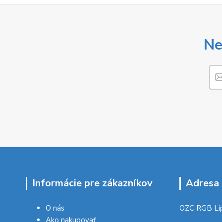
Ne
Informácie pre zákazníkov
Adresa 
O nás
OZC RGB Li
Ako nakupovať