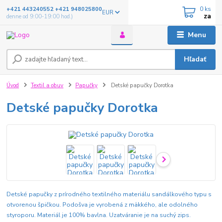
0
ks
+421 443240552 +421 948025800
EUR
za
denne od 9:00-19:00 hod.)
Menu
Hľadať
Úvod
Textil a obuv
Papučky
Detské papučky Dorotka
Detské papučky Dorotka
Detské papučky z prírodného textilného materiálu sandálkového typu s
otvorenou špičkou. Podošva je vyrobená z mäkkého, ale odolného
styroporu. Materiál je 100% bavlna. Uzatváranie je na suchý zips.