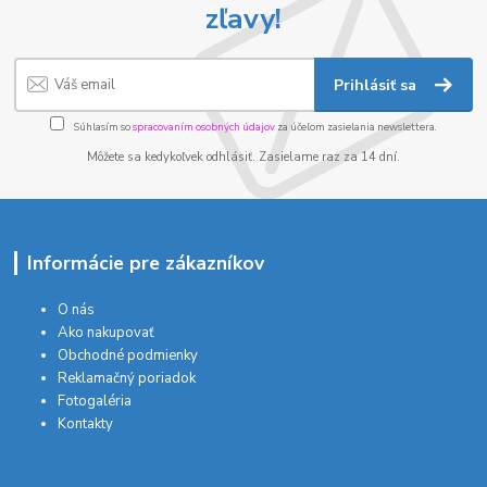
zľavy!
Prihlásiť sa
Súhlasím so
spracovaním osobných údajov
za účelom zasielania newslettera.
Môžete sa kedykoľvek odhlásiť. Zasielame raz za 14 dní.
Informácie pre zákazníkov
O nás
Ako nakupovať
Obchodné podmienky
Reklamačný poriadok
Fotogaléria
Kontakty