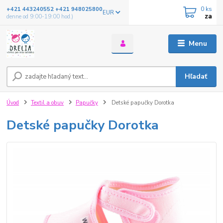
0
ks
+421 443240552 +421 948025800
EUR
za
denne od 9:00-19:00 hod.)
Menu
Hľadať
Úvod
Textil a obuv
Papučky
Detské papučky Dorotka
Detské papučky Dorotka