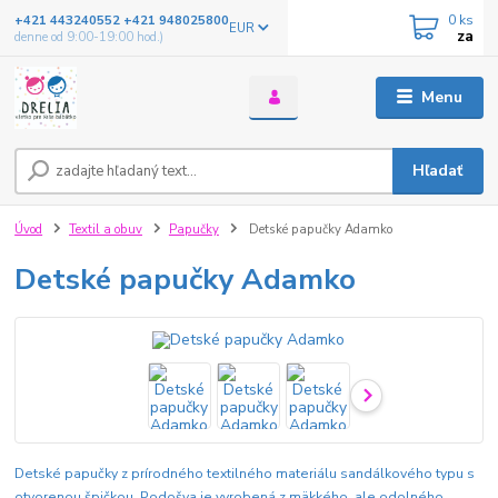
0
ks
+421 443240552 +421 948025800
EUR
za
denne od 9:00-19:00 hod.)
Menu
Hľadať
Úvod
Textil a obuv
Papučky
Detské papučky Adamko
Detské papučky Adamko
Detské papučky z prírodného textilného materiálu sandálkového typu s
otvorenou špičkou. Podošva je vyrobená z mäkkého, ale odolného