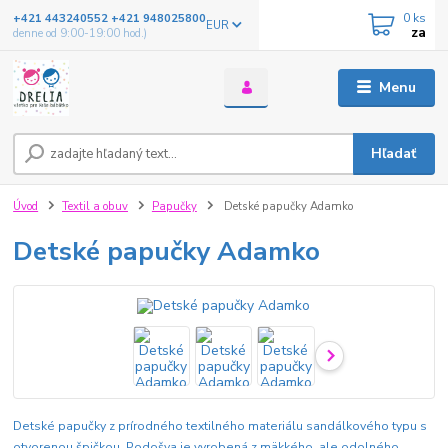
0
ks
+421 443240552 +421 948025800
EUR
za
denne od 9:00-19:00 hod.)
Menu
Hľadať
Úvod
Textil a obuv
Papučky
Detské papučky Adamko
Detské papučky Adamko
Detské papučky z prírodného textilného materiálu sandálkového typu s
otvorenou špičkou. Podošva je vyrobená z mäkkého, ale odolného