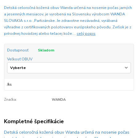
Detská celoročná kožená obuv Wanda určená na nosenie počas jarných
a jesenných mesiacov, je vyrobená na Slovensku výrobcom WANDA
SLOVAKIA s.r.o. ,Partizánske. Je zdravotne nezávadná, vyrábaná
výhradne z certifikovaných polotovarov európskeho pôvodu. Zvršok je z
prírodnej hovädzej alebo teľacej kože....
celý popis
Dostupnosť
Skladom
Veľkosť OBUV
/
ks
Značka:
WANDA
Kompletné špecifikácie
Detská celoročná kožená obuv Wanda určená na nosenie počas