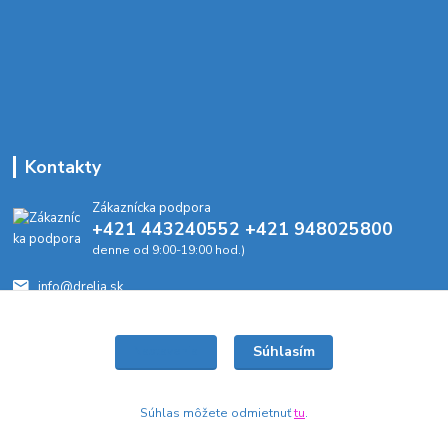
Kontakty
Zákaznícka podpora
+421 443240552 +421 948025800
denne od 9:00-19:00 hod.)
info@drelia.sk
Súhlasím
Nastavenia
Súhlas môžete odmietnuť
tu
.
Vytvorené na
Eshop-rychlo.sk