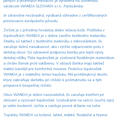
jarných a jesenných mesiacov, je vyrobená na Slovensku
výrobcom WANDA SLOVAKIA s.r.o. ,Partizánske.
Je zdravotne nezávadná, vyrábaná výhradne z certifikovaných
polotovarov európskeho pôvodu.
Zvršok je z prírodnej hovädzej alebo teľacej kože. Podšívka v
topánočkách WANDA je z dobre savého textilného materiálu.
Stielky sú taktiež z textilného materiálu s mikrovlánkom, čo
zaručuje dobrú nasiakavosť, ako i rýchle odparovanie potu z
detskej obuvi. Sú vybavené podporou klenby pre lepší vývoj
detskej nôžky. Päta topánočiek je zosilnená flexibilným materiálom
a chráni členok proti vykĺbeniu. V oblasti členka majú taktiež
mäkkú bandáž pre komfortné nosenie. Podošva topánočiek
WANDA je z mäkkého termo kaučuku. Má protišmykový dezén,
ktorý zabraňuje dieťatku pri chôdzi k pošmyknutiu sa a tým
prispieva k bezpečnej chôdzi.
Obuv WANDA je dobre nazúvateľná, čo zaručuje komfort pri
obúvaní a vyzúvaní topánočiek. Uzatváranie na velcro (suchý zips)
je veľmi moderné, rýchle a zaisťuje pevné držanie na nohe.
Topánky WANDA sú kožené, ľahké, mäkké, flexibilné a hlavne