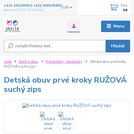
0
ks
+421 443240552 +421 948025800
EUR
za
denne od 9:00-19:00 hod.)
Menu
Hľadať
Úvod
Textil a obuv
Prvé krôčiky - topánočky
Detská obuv prvé kroky
RUŽOVÁ suchý zips
Detská obuv prvé kroky RUŽOVÁ
suchý zips