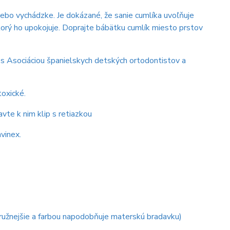
ebo vychádzke. Je dokázané, že sanie cumlíka uvoľňuje
ktorý ho upokojuje. Doprajte bábätku cumlík miesto prstov
 s Asociáciou španielskych detských ortodontistov a
toxické.
vte k nim klip s retiazkou
vinex.
 pružnejšie a farbou napodobňuje materskú bradavku)