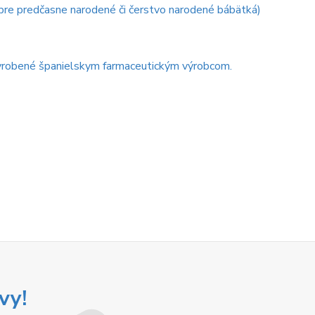
pre predčasne narodené či čerstvo narodené bábätká)
vyrobené španielskym farmaceutickým výrobcom.
vy!