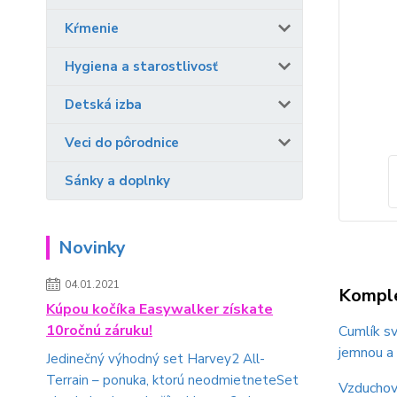
Kŕmenie
Hygiena a starostlivosť
Detská izba
Veci do pôrodnice
Sánky a doplnky
Novinky
04.01.2021
Komple
Kúpou kočíka Easywalker získate
10ročnú záruku!
Cumlík s
jemnou a 
Jedinečný výhodný set Harvey2 All-
Terrain – ponuka, ktorú neodmietneteSet
Vzduchové