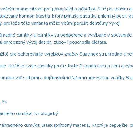
 veľkým pomocníkom pre pokoj Vášho bábätka, či už pri spánku al
 takzvaný hormón šťastia, ktorý prináša bábätku príjemný pocit, 
ky, pretože táto varianta môže veľmi porušiť dentálny vývoj.
hradné cumlíky aj cumlíky sú podporené a vyrábané v spolupráci
ú prirodzený vývoj ďasien, zubov i poschodia dieťaťa.
žité pre dekorovanie výrobkov značky Suavinex sú prírodné a ne
ie: chráňte svoje cumlíky proti strate či upadnutie na zem a vyba
mbinovať s klipmi a dojčenskými fľašami rady Fusion značky Sua
1 ks
adného cumlíka: fyziologický
náhradného cumlíka: latex (prírodný materiál, ktorý je teplejšie,