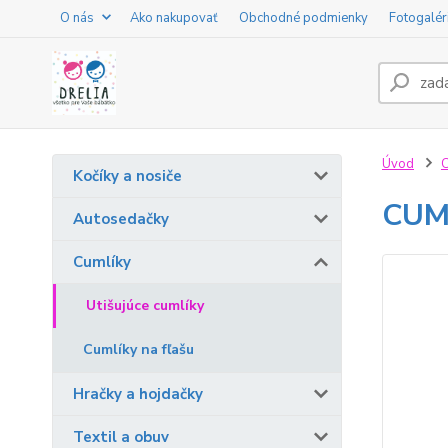
O nás
Ako nakupovať
Obchodné podmienky
Fotogalér
Úvod
C
Kočíky a nosiče
CUML
Autosedačky
Cumlíky
Utišujúce cumlíky
Cumlíky na fľašu
Hračky a hojdačky
Textil a obuv