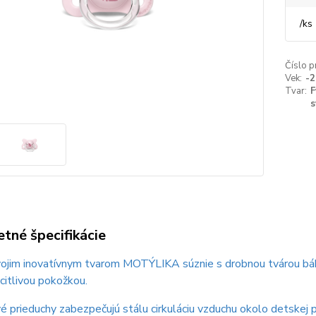
/
ks
Číslo p
Vek:
-
Tvar:
F
s
tné špecifikácie
vojim inovatívnym tvarom MOTÝLIKA súznie s drobnou tvárou báb
citlivou pokožkou.
 prieduchy zabezpečujú stálu cirkuláciu vzduchu okolo detskej 