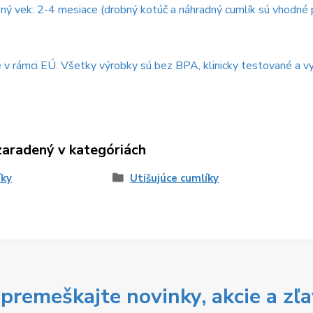
ý vek: 2-4 mesiace (drobný kotúč a náhradný cumlík sú vhodné 
 v rámci EÚ. Všetky výrobky sú bez BPA, klinicky testované a 
zaradený v kategóriách
íky
Utišujúce cumlíky
premeškajte novinky, akcie a zľa