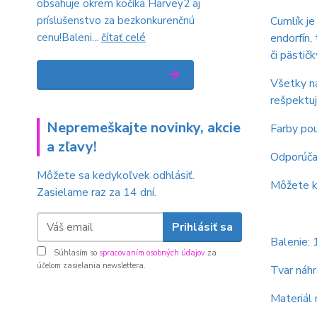
obsahuje okrem kočíka Harvey2 aj
príslušenstvo za bezkonkurenčnú
Cumlík je
cenu!Baleni...
čítať celé
endorfín,
či pästič
Zobraziť všetky novinky
Všetky ná
rešpektuj
Nepremeškajte novinky, akcie
Farby pou
a zľavy!
Odporúčan
Môžete sa kedykoľvek odhlásiť.
Môžete ko
Zasielame raz za 14 dní.
Prihlásiť sa
Balenie: 
Súhlasím so
spracovaním osobných údajov
za
účelom zasielania newslettera.
Tvar náhr
Materiál 