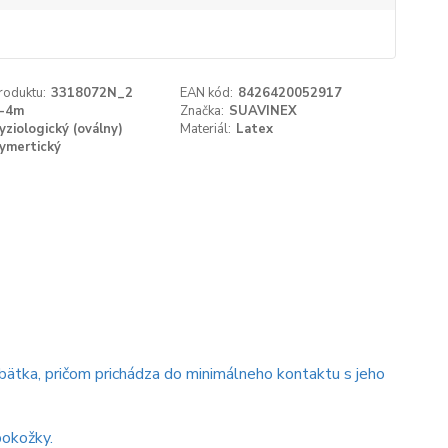
roduktu:
3318072N_2
EAN kód:
8426420052917
2-4m
Značka:
SUAVINEX
yziologický (oválny)
Materiál:
Latex
ymertický
ätka, pričom prichádza do minimálneho kontaktu s jeho
pokožky.