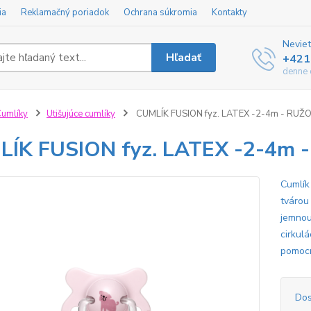
ia
Reklamačný poriadok
Ochrana súkromia
Kontakty
Neviet
Hľadať
+421
denne 
umlíky
Utišujúce cumlíky
CUMLÍK FUSION fyz. LATEX -2-4m - RUŽO
ÍK FUSION fyz. LATEX -2-4m 
Cumlík
tvárou
jemnou
cirkul
pomocn
Dos