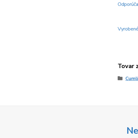
Odporúčan
Vyrobené
Tovar 
Cuml
Ne