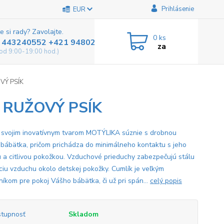
Prihlásenie
EUR
e si rady? Zavolajte.
0
ks
 443240552 +421 948025800
za
od 9:00-19:00 hod.)
VÝ PSÍK
- RUŽOVÝ PSÍK
 svojim inovatívnym tvarom MOTÝLIKA súznie s drobnou
 bábätka, pričom prichádza do minimálneho kontaktu s jeho
 a citlivou pokožkou. Vzduchové prieduchy zabezpečujú stálu
áciu vzduchu okolo detskej pokožky. Cumlík je veľkým
íkom pre pokoj Vášho bábätka, či už pri spán...
celý popis
tupnosť
Skladom