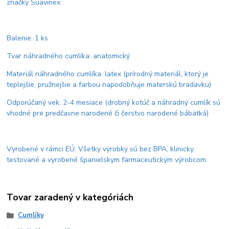
značky Suavinex.
Balenie: 1 ks
Tvar náhradného cumlíka: anatomický
Materiál náhradného cumlíka: latex (prírodný materiál, ktorý je
teplejšie, pružnejšie a farbou napodobňuje materskú bradavku)
Odporúčaný vek: 2-4 mesiace (drobný kotúč a náhradný cumlík sú
vhodné pre predčasne narodené či čerstvo narodené bábätká)
Vyrobené v rámci EÚ. Všetky výrobky sú bez BPA, klinicky
testované a vyrobené španielskym farmaceutickým výrobcom.
Tovar zaradený v kategóriách
Cumlíky