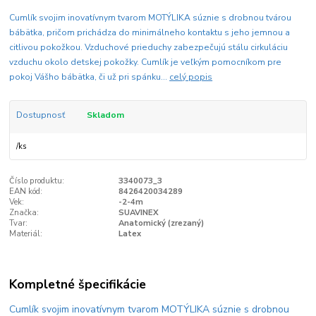
Cumlík svojim inovatívnym tvarom MOTÝLIKA súznie s drobnou tvárou
bábätka, pričom prichádza do minimálneho kontaktu s jeho jemnou a
citlivou pokožkou. Vzduchové prieduchy zabezpečujú stálu cirkuláciu
vzduchu okolo detskej pokožky. Cumlík je veľkým pomocníkom pre
pokoj Vášho bábätka, či už pri spánku...
celý popis
Dostupnosť
Skladom
/
ks
Číslo produktu:
3340073_3
EAN kód:
8426420034289
Vek:
-2-4m
Značka:
SUAVINEX
Tvar:
Anatomický (zrezaný)
Materiál:
Latex
Kompletné špecifikácie
Cumlík svojim inovatívnym tvarom MOTÝLIKA súznie s drobnou