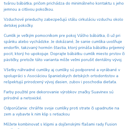
tvárou bábätka, pričom prichádza do minimálneho kontaktu s jeho
jemnou a citlivou pokožkou.
Vzduchové prieduchy zabezpečujú stálu cirkuláciu vzduchu okolo
detskej pokožky.
Cumlík je veľkým pomocníkom pre pokoj Vášho bábätka, či už pri
spánku alebo vychádzke. Je dokázané, že sanie cumlíka uvoľňuje
endorfín, takzvaný hormón šťastia, ktorý prináša bábätku príjemný
pocit, ktorý ho upokojuje. Doprajte bábätku cumlík miesto prstov či
pästičky, pretože táto varianta môže veľmi porušiť dentálny vývoj.
Všetky náhradné cumlíky aj cumlíky sú podporené a vyrábané v
spolupráci s Asociáciou španielskych detských ortodontistov a
rešpektujú prirodzený vývoj ďasien, zubov i poschodia dieťaťa.
Farby použité pre dekorovanie výrobkov značky Suavinex sú
prírodné a netoxické.
Odporúčanie: chráňte svoje cumlíky proti strate či upadnutie na
zem a vybavte k nim klip s retiazkou
Môžete kombinovať s klipmi a dojčenskými fľašami rady Fusion