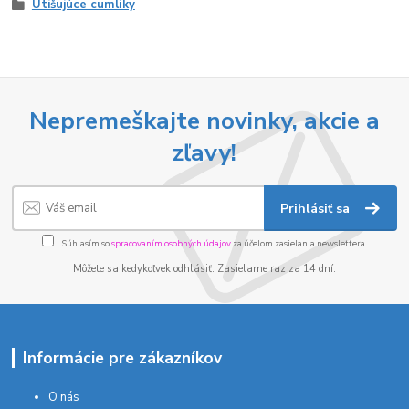
Utišujúce cumlíky
Nepremeškajte novinky, akcie a
zľavy!
Prihlásiť sa
Súhlasím so
spracovaním osobných údajov
za účelom zasielania newslettera.
Môžete sa kedykoľvek odhlásiť. Zasielame raz za 14 dní.
Informácie pre zákazníkov
O nás