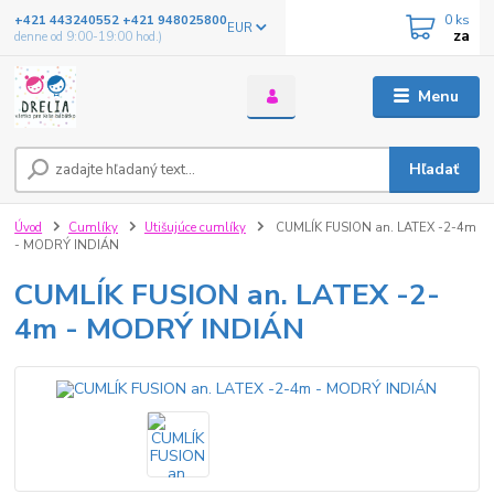
0
ks
+421 443240552 +421 948025800
EUR
za
denne od 9:00-19:00 hod.)
Menu
Hľadať
Úvod
Cumlíky
Utišujúce cumlíky
CUMLÍK FUSION an. LATEX -2-4m
- MODRÝ INDIÁN
CUMLÍK FUSION an. LATEX -2-
4m - MODRÝ INDIÁN